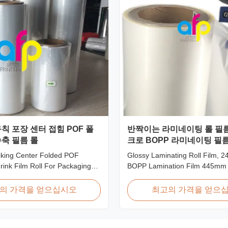
칙 포장 센터 접힘 POF 폴
반짝이는 라미네이팅 롤 필름,
축 필름 롤
크로 BOPP 라미네이팅 필름 
3000m 롤
cking Center Folded POF
Glossy Laminating Roll Film, 2
hrink Film Roll For Packaging
BOPP Lamination Film 445mm
h Irregular Packing Center
Roll Product Overview Glossy 
olyolefin Heat Shrink Film For
BOPP Thermal Lamination Film,
의 가격을 얻으십시오
최고의 가격을 얻으
roduct Overview Product
445mm Wide 3000m Long Pro
lefin POF Heat Shrink Wrap
Specifications Specifications M
: PP + PEShrinkage ratio: over
AFP-L18 AFP-L21 AFP-L24 AF