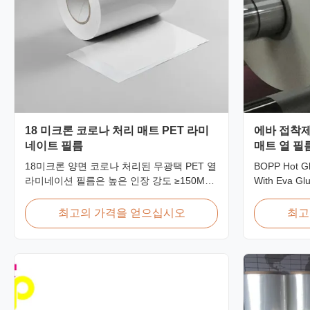
18 미크론 코로나 처리 매트 PET 라미
에바 접착제
네이트 필름
매트 열 필
18미크론 양면 코로나 처리된 무광택 PET 열
BOPP Hot Gl
라미네이션 필름은 높은 인장 강도 ≥150MPa
With Eva Glu
를 가지며 탁월한 접착력과 내구성을 갖춘 ID
pollution-fre
카드, 배지 및 자격 증명 보호용으로 특별히
transparency,
최고의 가격을 얻으십시오
최고
설계되었습니다.
properties, 
aging life, m
off character
...