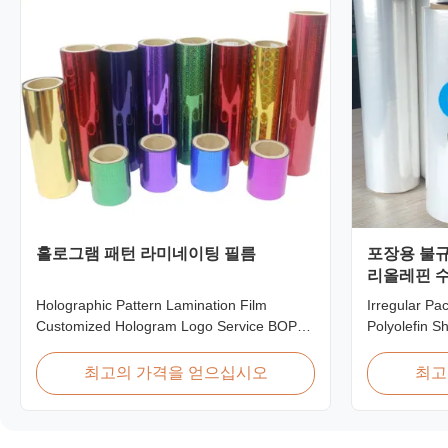
홀로그램 패턴 라미네이팅 필름
포장용 불규
리올레핀 수
Holographic Pattern Lamination Film
Irregular Pa
Customized Hologram Logo Service BOPP
Polyolefin S
Holographic Pattern Lamination Film for
High Strengt
Shopping Bags Packaging offers fantastic
Folded POF P
최고의 가격을 얻으십시오
최고
packaging effects, particularly for
Packaging P
applications requiring eye-catching designs
Name: Polyo
to enhance brand exposure and create vivid
FilmMaterial