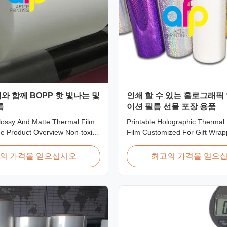
와 함께 BOPP 핫 빛나는 및
인쇄 할 수 있는 홀로그래픽
름
이션 필름 선물 포장 용품
ossy And Matte Thermal Film
Printable Holographic Thermal
e Product Overview Non-toxic,
Film Customized For Gift Wrap
e thermal film featuring high
Design Holographic Thermal L
 excellent gloss, low static
Film for Gift Wrapping Our co
의 가격을 얻으십시오
최고의 가격을 얻으
wear resistance, long corona
range of holographic thermal l
inimal defects, and easy tear-
films includes a broad selectio
istics. This product is primarily
specifically for gift wrapping ap
Laser ...