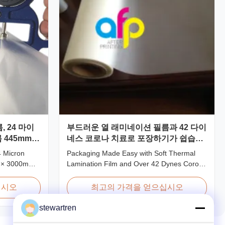
 24 마이
부드러운 열 래미네이션 필름과 42 다이
445mm *
네스 코로나 치료로 포장하기가 쉽습니
다.
4 Micron
Packaging Made Easy with Soft Thermal
 × 3000m
Lamination Film and Over 42 Dynes Corona
24micron
Treatment Product Overview Thermal
 Roll
Lamination Film is a premium coating and
십시오
최고의 가격을 얻으십시오
duct
laminating film specifically designed for
odel No.
paper and paperboard applications. This
stewartren
P-L25 AFP-
high-quality film enhances both the