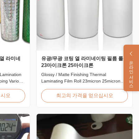
 열 라미네
유광/무광 코팅 열 라미네이팅 필름 롤
온라인 서비스
23마이크론 25마이크론
 Lamination
Glossy / Matte Finishing Thermal
ping Various
Laminating Film Roll 23micron 25micron
amination
FDA Quality Thermal Laminating Film Roll
mprehensive
Thermal Laminating Film Roll is used to
십시오
최고의 가격을 얻으십시오
amination
laminate printed paper or paperboard by
n of designs
heating the coated EVA via roll laminator
plications.
machines. Available in two finishings:
Glossy (also called Bright ...