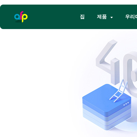
집
제품
우리