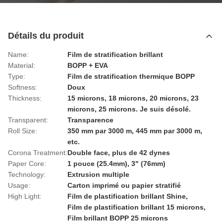
Détails du produit
Name:
Film de stratification brillant
Material:
BOPP + EVA
Type:
Film de stratification thermique BOPP
Softness:
Doux
Thickness:
15 microns, 18 microns, 20 microns, 23
microns, 25 microns. Je suis désolé.
Transparent:
Transparence
Roll Size:
350 mm par 3000 m, 445 mm par 3000 m,
etc.
Corona Treatment:
Double face, plus de 42 dynes
Paper Core:
1 pouce (25.4mm), 3" (76mm)
Technology:
Extrusion multiple
Usage:
Carton imprimé ou papier stratifié
High Light:
Film de plastification brillant Shine
,
Film de plastification brillant 15 microns
,
Film brillant BOPP 25 microns