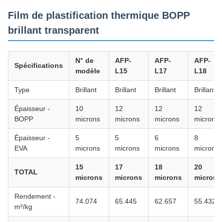
Film de plastification thermique BOPP
brillant transparent
N° de
AFP-
AFP-
AFP-
Spécifications
modèle
L15
L17
L18
Type
Brillant
Brillant
Brillant
Brillant
Épaisseur -
10
12
12
12
BOPP
microns
microns
microns
microns
Épaisseur -
5
5
6
8
EVA
microns
microns
microns
microns
15
17
18
20
TOTAL
microns
microns
microns
microns
Rendement -
74.074
65.445
62.657
55.432
m²/kg