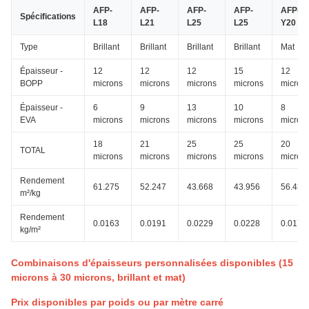
AFP-
AFP-
AFP-
AFP-
AFP-
Spécifications
L18
L21
L25
L25
Y20
Type
Brillant
Brillant
Brillant
Brillant
Mat
Épaisseur -
12
12
12
15
12
BOPP
microns
microns
microns
microns
micron
Épaisseur -
6
9
13
10
8
EVA
microns
microns
microns
microns
micron
18
21
25
25
20
TOTAL
microns
microns
microns
microns
micron
Rendement
61.275
52.247
43.668
43.956
56.433
m²/kg
Rendement
0.0163
0.0191
0.0229
0.0228
0.0177
kg/m²
Combinaisons d'épaisseurs personnalisées disponibles (15
microns à 30 microns, brillant et mat)
Prix disponibles par poids ou par mètre carré