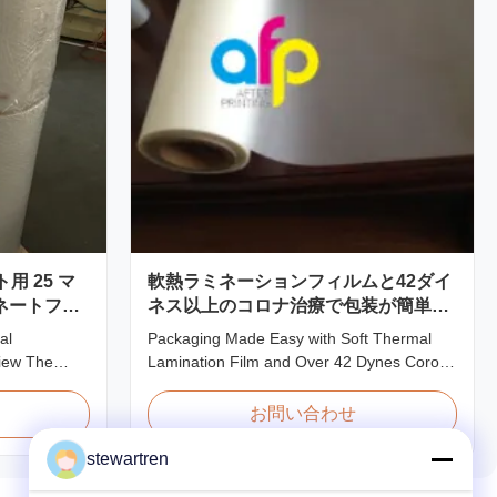
 25 マ
軟熱ラミネーションフィルムと42ダイ
ネートフィ
ネス以上のコロナ治療で包装が簡単に
なりました
al
Packaging Made Easy with Soft Thermal
view The
Lamination Film and Over 42 Dynes Corona
 features
Treatment Product Overview Thermal
handling and
Lamination Film is a premium coating and
お問い合わせ
ent quality
laminating film specifically designed for
ed materials
paper and paperboard applications. This
stewartren
ofessional
high-quality film enhances both the