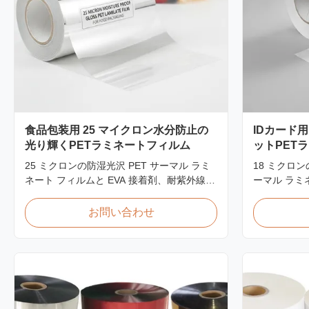
食品包装用 25 マイクロン水分防止の
IDカード用
光り輝くPETラミネートフィルム
ットPET
25 ミクロンの防湿光沢 PET サーマル ラミ
18 ミクロ
ネート フィルムと EVA 接着剤、耐紫外線
ーマル ラミネ
性、吸湿率 2% 以下、食品と直接接触する
上の高引張
包装用に FDA 準拠、食品カートンや冷凍食
久性を備えた
お問い合わせ
品の箱に最適です。
の保護用に