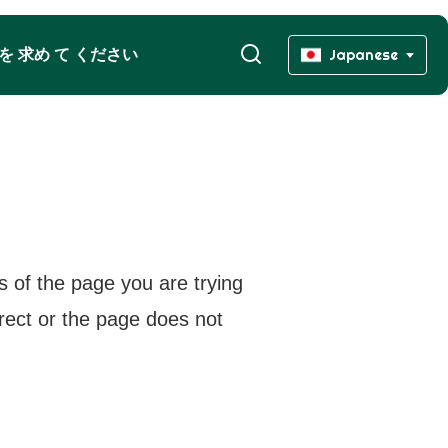
 を 求め て ください
Japanese
s of the page you are trying
rrect or the page does not