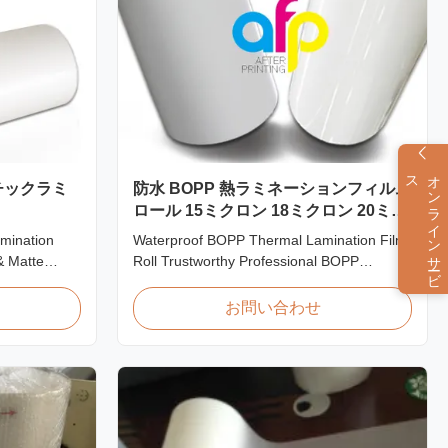
ス
オ
ン
ラ
イ
ン
サ
ービ
スチックラミ
防水 BOPP 熱ラミネーションフィルム
ロール 15ミクロン 18ミクロン 20ミク
ロン 23ミクロン 25ミクロン
amination
Waterproof BOPP Thermal Lamination Film
& Matte
Roll Trustworthy Professional BOPP
Scratch
Thermal Roll Laminating Film Supplier As a
ations Item
professional manufacturer and supplier of
お問い合わせ
al BOPP +
BOPP thermal roll laminating film, we have
0mm
been trusted by clients since 2008. We
 Roll Length
produce high-quality roll laminating film
...
using 8 high...