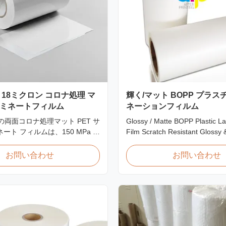
 18ミクロン コロナ処理 マ
輝く/マット BOPP プラ
ラミネートフィルム
ネーションフィルム
ンの両面コロナ処理マット PET サ
Glossy / Matte BOPP Plastic L
ート フィルムは、150 MPa 以
Film Scratch Resistant Glossy 
強度を備え、優れた接着性と耐
BOPP Plastic Lamination Film 
 ID カード、バッジ、資格情報
Resistant Film Product Specific
お問い合わせ
お問い合わせ
特別に設計されています。
Scratch Resistant Film Materi
EVA Roll Width 180mm - 100
Thickness 24micron - 32micron
300m - 4000m Core Size 1 inch 