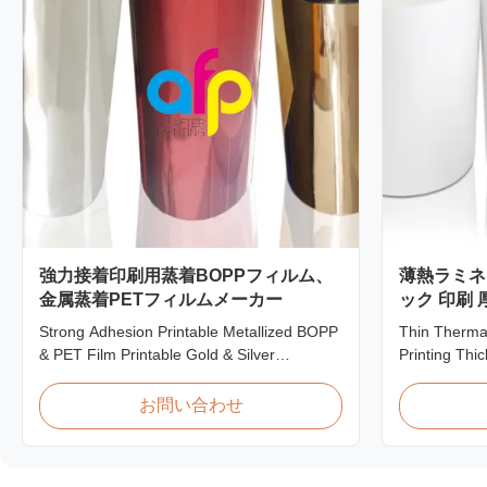
強力接着印刷用蒸着BOPPフィルム、
薄熱ラミネ
金属蒸着PETフィルムメーカー
ック 印刷 
Strong Adhesion Printable Metallized BOPP
Thin Therma
& PET Film Printable Gold & Silver
Printing Thi
Polyester Metallic/Metalized Film Our
Product Overv
metallized thermal laminating film creates
thermal lamin
お問い合わせ
an aluminum paper-like finish when
graphics lam
laminated with paper substrates. Ideal for
This thermal
packaging applications including grocery,
printed mater