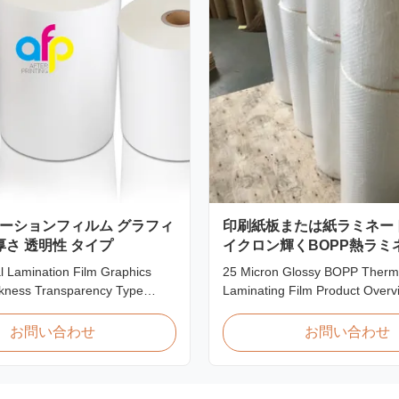
ーションフィルム グラフィ
印刷紙板または紙ラミネート用
厚さ 透明性 タイプ
イクロン輝くBOPP熱ラミ
ルム
l Lamination Film Graphics
25 Micron Glossy BOPP Therm
ckness Transparency Type
Laminating Film Product Over
iew Soft thin plastic film
BOPP Thermal Lamination Film
ation film designed for printing
exceptional softness for easy 
お問い合わせ
お問い合わせ
inating thickness applications.
smooth application. Its transpar
 lamination film enhances
preserves the visibility of print
ials with superior gloss,
after lamination, ensuring a pr