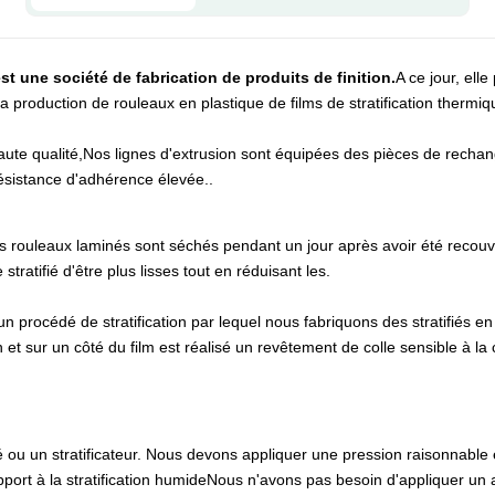
st une société de fabrication de produits de finition.
A ce jour, ell
 production de rouleaux en plastique de films de stratification therm
de haute qualité,Nos lignes d'extrusion sont équipées des pièces de rech
ésistance d'adhérence élevée..
os rouleaux laminés sont séchés pendant un jour après avoir été recou
ratifié d'être plus lisses tout en réduisant les.
 un procédé de stratification par lequel nous fabriquons des stratifiés en 
et sur un côté du film est réalisé un revêtement de colle sensible à l
ou un stratificateur. Nous devons appliquer une pression raisonnable et la
port à la stratification humideNous n'avons pas besoin d'appliquer un au