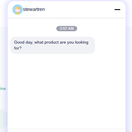
stewartren
3:57 AM
Good day, what product are you looking 
for?
CONTACTEZ-NOUS
86-592-5503592
07:30-23:59
sales@after-printing.com
fine
Unité 2601, n° 13, route Jinzhong, district de Huli,
Xiamen, Chine