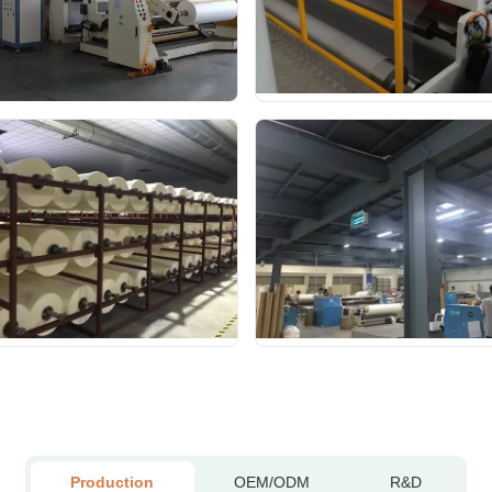
Production
OEM/ODM
R&D