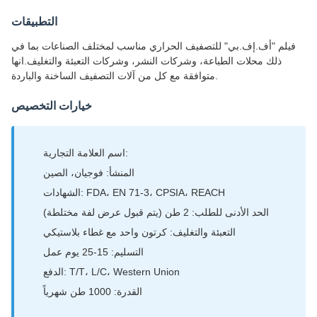
التطبيقات
فيلم "أف.إف.بي" للتصفيف الحراري مناسب لمختلف الصناعات بما في
ذلك محلات الطباعة، وشركات النشر، وشركات التعبئة والتغليف.انها
متوافقة مع كل من آلات التصفيف الساخنة والباردة.
خيارات التخصيص
اسم العلامة التجارية:
المنشأ: فوجيان، الصين
الشهادات: FDA، EN 71-3، CPSIA، REACH
الحد الأدنى للطلب: 2 طن (يتم قبول عرض لفة مختلطة)
التعبئة والتغليف: كرتون واحد مع غطاء بلاستيكي
التسليم: 15-25 يوم عمل
الدفع: T/T، L/C، Western Union
القدرة: 1000 طن شهرياً