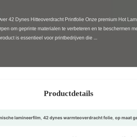
rpen om geprinte materialen te verbeteren en te beschermen met 
duct is essentieel voor printbedrijven die ...

Productdetails
ische lamineerfilm
,
42 dynes warmteoverdracht folie
,
op maat g