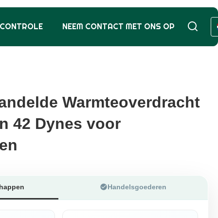
SCONTROLE
NEEM CONTACT MET ONS OP
andelde Warmteoverdracht
andelde Warmteoverdracht
an 42 Dynes voor
an 42 Dynes voor
ten
ten
chappen
Handelsgoederen