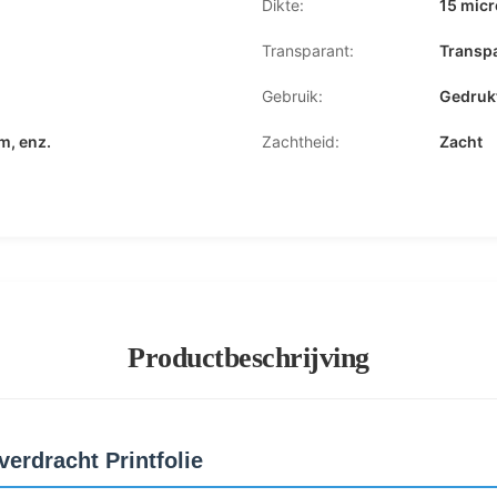
Dikte:
15 micr
Transparant:
Transpa
Gebruik:
Gedrukt
m, enz.
Zachtheid:
Zacht
Productbeschrijving
erdracht Printfolie