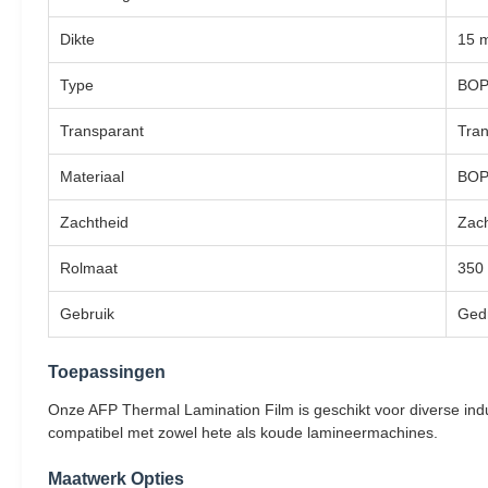
Dikte
15 m
Type
BOP
Transparant
Tran
Materiaal
BOP
Zachtheid
Zac
Rolmaat
350
Gebruik
Gedr
Toepassingen
Onze AFP Thermal Lamination Film is geschikt voor diverse ind
compatibel met zowel hete als koude lamineermachines.
Maatwerk Opties