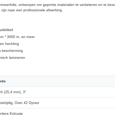
neerfolie, ontworpen om geprinte materialen te verbeteren en te besc
k zijn naar een professionele afwerking.
biliteit
mm * 3000 m, en meer
 en hechting
ra bescherming
misch lamineren
rde
ch (25,4 mm), 3"
elzijdig, Over 42 Dynes
dere Extrusie