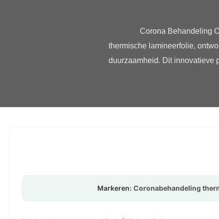
                Corona Behandeling Over 42 Dynes Hitteoverdracht Printfolie Onze premium Hot Lamination Film is een BOPP 
thermische lamineerfolie, ontwo
duurzaamheid. Dit innovatieve pro
Markeren:
Coronabehandeling therm