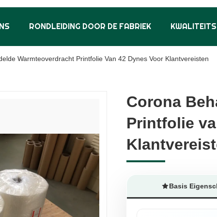
NS
RONDLEIDING DOOR DE FABRIEK
KWALITEIT
lde Warmteoverdracht Printfolie Van 42 Dynes Voor Klantvereisten
Corona Beh
Corona Beh
Printfolie v
Printfolie v
Klantvereis
Klantvereis
Basis Eigens