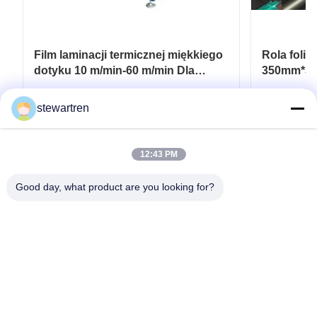
Film laminacji termicznej miękkiego
Rola foli
dotyku 10 m/min-60 m/min Dla
350mm*30
elastycznych opakowań
laminatow
drukowan
Najlepszą cenę
stewartren
12:43 PM
Good day, what product are you looking for?
teren: 0086-592-5503592
E-mail: sales@after-printing.com
Jednostka 2601, nr 13 Jinzhong Road, Dzielnica Huli, Xiamen,
Chiny