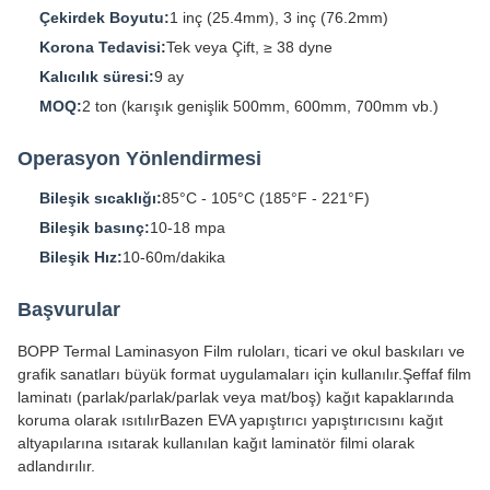
Çekirdek Boyutu:
1 inç (25.4mm), 3 inç (76.2mm)
Korona Tedavisi:
Tek veya Çift, ≥ 38 dyne
Kalıcılık süresi:
9 ay
MOQ:
2 ton (karışık genişlik 500mm, 600mm, 700mm vb.)
Operasyon Yönlendirmesi
Bileşik sıcaklığı:
85°C - 105°C (185°F - 221°F)
Bileşik basınç:
10-18 mpa
Bileşik Hız:
10-60m/dakika
Başvurular
BOPP Termal Laminasyon Film ruloları, ticari ve okul baskıları ve
grafik sanatları büyük format uygulamaları için kullanılır.Şeffaf film
laminatı (parlak/parlak/parlak veya mat/boş) kağıt kapaklarında
koruma olarak ısıtılırBazen EVA yapıştırıcı yapıştırıcısını kağıt
altyapılarına ısıtarak kullanılan kağıt laminatör filmi olarak
adlandırılır.