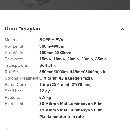
Ürün Detayları
Material:
BOPP + EVA
Roll Length:
300m-4000m
Roll Width:
180mm-1880mm
Thickness:
15mic, 18mic, 20mic, 23mic, 25mic
Transparent:
Şeffaflık
Roll Size:
350mm*3000m, 445mm*3000m, vb.
Corona Treatment:
Çift taraf, 42 haneden fazla
Paper Core:
1 inç (25,4 mm), 3"(76 mm)
Shelf Life:
12 ay
Feature:
6,5 kg
High Light:
30 Mikron Mat Laminasyon Filmi
,
15 Mikron Mat Laminasyon Filmi
,
Mat laminatör film rulo