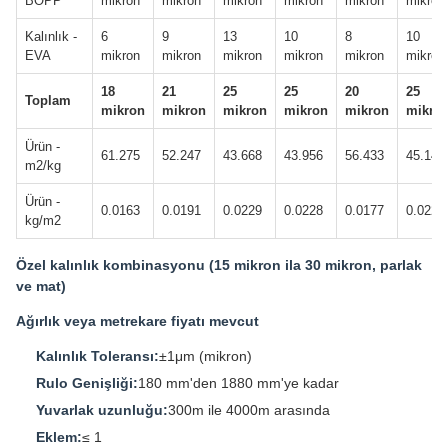
BOPP
mikron
mikron
mikron
mikron
mikron
mikron
Kalınlık -
6
9
13
10
8
10
EVA
mikron
mikron
mikron
mikron
mikron
mikron
18
21
25
25
20
25
Toplam
mikron
mikron
mikron
mikron
mikron
mikro
Ürün -
61.275
52.247
43.668
43.956
56.433
45.147
m2/kg
Ürün -
0.0163
0.0191
0.0229
0.0228
0.0177
0.0222
kg/m2
Özel kalınlık kombinasyonu (15 mikron ila 30 mikron, parlak
ve mat)
Ağırlık veya metrekare fiyatı mevcut
Kalınlık Toleransı:
±1μm (mikron)
Rulo Genişliği:
180 mm'den 1880 mm'ye kadar
Yuvarlak uzunluğu:
300m ile 4000m arasında
Eklem:
≤ 1