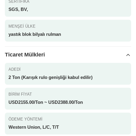
SERTIFIKA
SGS, BV,
MENŞEI ÜLKE
yastık blok bilyalı rulman
Ticaret Mülkleri
ADEDI
2 Ton (Karışık rulo genişliği kabul edilir)
BIRIM FIYAT
USD2155.00/Ton ~ USD2388.00/Ton
ÖDEME YÖNTEMI
Western Union, L/C, T/T