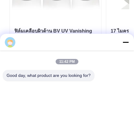
ฟิล์มเคลือบผิวด้าน BV UV Vanishing
17 ไมครอน
Matte Lamination Film 15mic 18mic
ร้อน ความอ
20mic 23mic 25mic
ตราร้อน
หา ราคา ที่ ดี ที่สุด
11:42 PM
Good day, what product are you looking for?
โทรศัพท์: 0086-592-5503592
อีเมล: sales@after-printing.com
ยูนิต 2601 เลขที่ 13 ถนนจินจอง, เขตฮูลี, เชียงราย, จีน