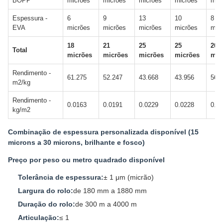
BOPP
micrões
micrões
micrões
micrões
mic
Espessura -
6
9
13
10
8
EVA
micrões
micrões
micrões
micrões
mic
18
21
25
25
20
Total
micrões
micrões
micrões
micrões
mic
Rendimento -
61.275
52.247
43.668
43.956
56.
m2/kg
Rendimento -
0.0163
0.0191
0.0229
0.0228
0.0
kg/m2
Combinação de espessura personalizada disponível (15
microns a 30 microns, brilhante e fosco)
Preço por peso ou metro quadrado disponível
Tolerância de espessura:
± 1 μm (micrão)
Largura do rolo:
de 180 mm a 1880 mm
Duração do rolo:
de 300 m a 4000 m
Articulação:
≤ 1