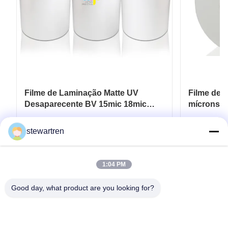
Filme de Laminação Matte UV
Filme de 
Desaparecente BV 15mic 18mic
mícrons a
20mic 23mic 25mic
UV localiz
Obtenha o melhor preço
Ob
stewartren
1:04 PM
Good day, what product are you looking for?
telefone: 0086-592-5503592
E-mail: sales@after-printing.com