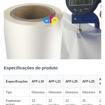
Especificações do produto
AFP
Especificações
AFP-L18
AFP-L21
AFP-L25
AFP-L25
Y20
Tipo
Glossoso
Glossoso
Glossoso
Glossoso
Mat
Espessura -
12
12
12
15
12