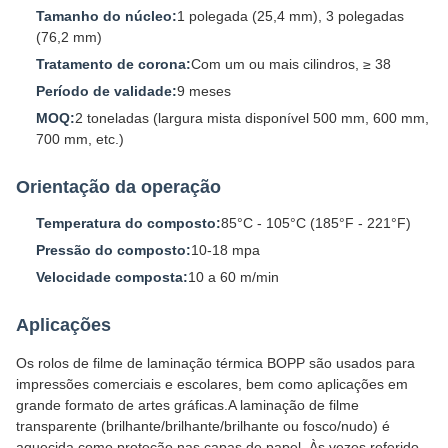
Tamanho do núcleo:
1 polegada (25,4 mm), 3 polegadas
(76,2 mm)
Tratamento de corona:
Com um ou mais cilindros, ≥ 38
Período de validade:
9 meses
MOQ:
2 toneladas (largura mista disponível 500 mm, 600 mm,
700 mm, etc.)
Orientação da operação
Temperatura do composto:
85°C - 105°C (185°F - 221°F)
Pressão do composto:
10-18 mpa
Velocidade composta:
10 a 60 m/min
Aplicações
Os rolos de filme de laminação térmica BOPP são usados para
impressões comerciais e escolares, bem como aplicações em
grande formato de artes gráficas.A laminação de filme
transparente (brilhante/brilhante/brilhante ou fosco/nudo) é
aquecida como proteção nas capas de papel. Às vezes referido