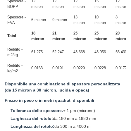
Spessore -
12
12
12
15
12
BOPP
micron
micron
micron
micron
micron
Spessore -
13
10
8
6 micron
9 micron
EVA
micron
micron
micron
18
21
25
25
20
Total
micron
micron
micron
micron
micron
Reddito -
61.275
52.247
43.668
43.956
56.433
m2/kg
Reddito -
0.0163
0.0191
0.0229
0.0228
0.0177
kg/m2
Disponibile una combinazione di spessore personalizzata
(da 15 micron a 30 micron, lucida e opaca)
Prezzo in peso o in metri quadrati disponibili
Tolleranza dello spessore:
± 1 μm (microne)
Larghezza del rotolo:
da 180 mm a 1880 mm
Lunghezza del rotolo:
da 300 m a 4000 m