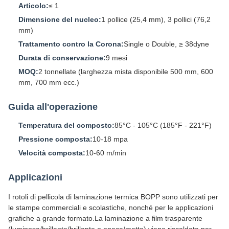
Articolo:
≤ 1
Dimensione del nucleo:
1 pollice (25,4 mm), 3 pollici (76,2
mm)
Trattamento contro la Corona:
Single o Double, ≥ 38dyne
Durata di conservazione:
9 mesi
MOQ:
2 tonnellate (larghezza mista disponibile 500 mm, 600
mm, 700 mm ecc.)
Guida all'operazione
Temperatura del composto:
85°C - 105°C (185°F - 221°F)
Pressione composta:
10-18 mpa
Velocità composta:
10-60 m/min
Applicazioni
I rotoli di pellicola di laminazione termica BOPP sono utilizzati per
le stampe commerciali e scolastiche, nonché per le applicazioni
grafiche a grande formato.La laminazione a film trasparente
(luminosa/brillante/brillante o opaca/matta) viene riscaldata per