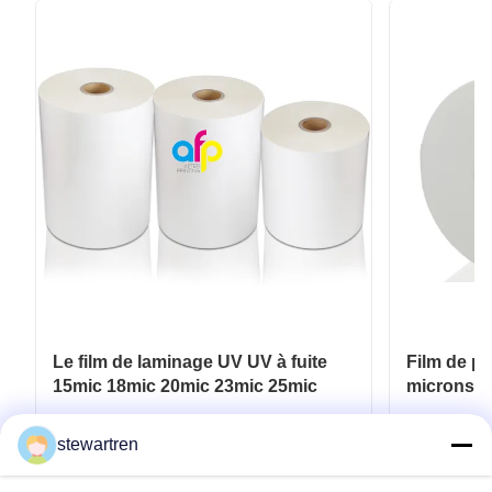
Le film de laminage UV UV à fuite
Film de pl
15mic 18mic 20mic 23mic 25mic
microns -
pour verni
Obtenez le meilleur prix
Ob
stewartren