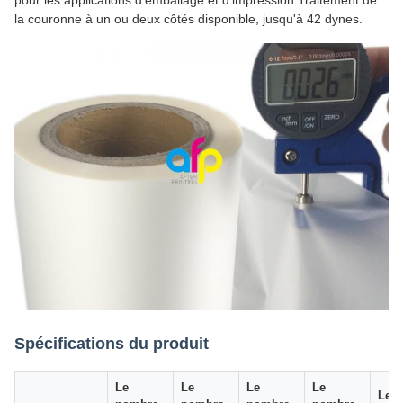
pour les applications d'emballage et d'impression.Traitement de
la couronne à un ou deux côtés disponible, jusqu'à 42 dynes.
Spécifications du produit
Le
Le
Le
Le
Le