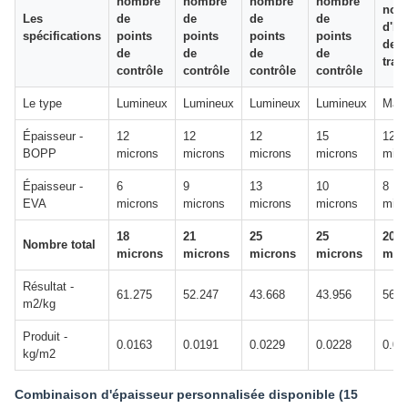
nombre
nombre
nombre
nombre
nom
Les
de
de
de
de
d'he
spécifications
points
points
points
points
de
de
de
de
de
trava
contrôle
contrôle
contrôle
contrôle
Le type
Lumineux
Lumineux
Lumineux
Lumineux
Matt
Épaisseur -
12
12
12
15
12
BOPP
microns
microns
microns
microns
micr
Épaisseur -
6
9
13
10
8
EVA
microns
microns
microns
microns
micr
18
21
25
25
20
Nombre total
microns
microns
microns
microns
mic
Résultat -
61.275
52.247
43.668
43.956
56.4
m2/kg
Produit -
0.0163
0.0191
0.0229
0.0228
0.01
kg/m2
Combinaison d'épaisseur personnalisée disponible (15