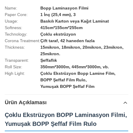
Name:
Bopp Laminasyon Filmi
Paper Core:
1 İnç (25,4 mm), 3
Usage:
Baskılı Karton veya Kağıt Laminat
Softness:
415cm*155cm*255cm
Technology:
Çoklu ekstrüzyon
Corona Treatment:
Çift taraf, 42 haneden fazla
Thickness:
15mikron, 18mikron, 20mikron, 23mikron,
25mikron.
Transparent:
Şeffaflık
Roll Size:
350mm*3000m, 445mm*3000m, vb.
High Light:
Çoklu Ekstrüzyon Bopp Lamine Film
,
BOPP Şeffaf Film Rulo
,
Yumuşak BOPP Şeffaf Film
Ürün Açıklaması
Çoklu Ekstrüzyon BOPP Laminasyon Filmi,
Yumuşak BOPP Şeffaf Film Rulo