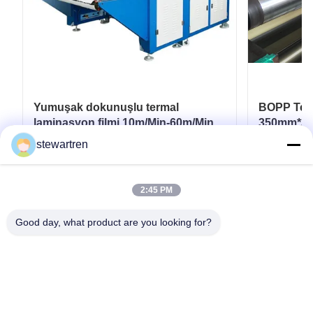
Yumuşak dokunuşlu termal
BOPP Term
laminasyon filmi 10m/Min-60m/Min
350mm*300
Esnek ambalaj için
Laminasyo
stewartren
En İyi Fiyatı Alın
2:45 PM
Good day, what product are you looking for?
tele: 0086-592-5503592
E-posta: sales@after-printing.com
2601 numaralı 13 Jinzhong Yolu, Huli Bölgesi, Xiamen, Çin