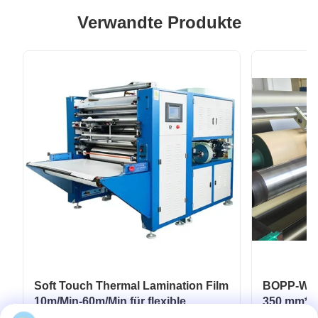
Verwandte Produkte
Soft Touch Thermal Lamination Film
BOPP-Wärm
10m/Min-60m/Min für flexible
350 mm*30
Verpackungen
Laminatb