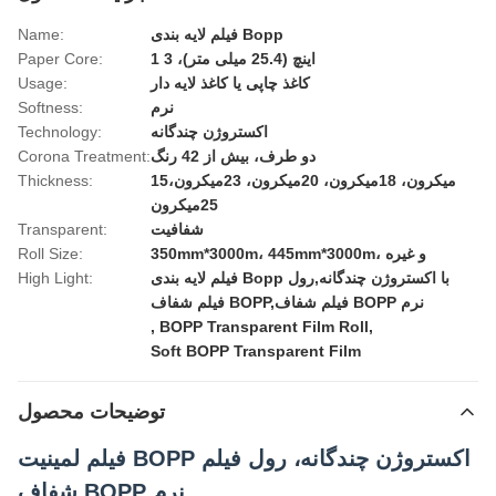
فیلم لایه بندی Bopp
Name:
1 اینچ (25.4 میلی متر)، 3
Paper Core:
کاغذ چاپی یا کاغذ لایه دار
Usage:
نرم
Softness:
اکستروژن چندگانه
Technology:
دو طرف، بیش از 42 رنگ
Corona Treatment:
15ميکرون، 18ميکرون، 20ميکرون، 23ميکرون،
Thickness:
25ميکرون
شفافیت
Transparent:
350mm*3000m، 445mm*3000m، و غیره
Roll Size:
فیلم لایه بندی Bopp با اکستروژن چندگانه,رول
High Light:
فیلم شفاف BOPP,فیلم شفاف BOPP نرم
,
BOPP Transparent Film Roll
,
Soft BOPP Transparent Film
توضیحات محصول
فیلم لمینیت BOPP اکستروژن چندگانه، رول فیلم
شفاف BOPP نرم