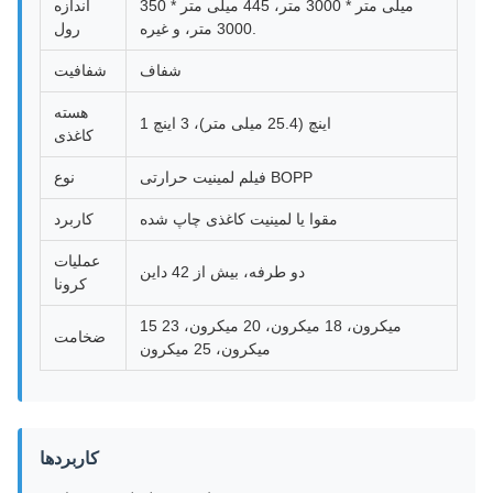
350 میلی متر * 3000 متر، 445 میلی متر *
اندازه
3000 متر، و غیره.
رول
شفاف
شفافیت
هسته
1 اینچ (25.4 میلی متر)، 3 اینچ
کاغذی
فیلم لمینیت حرارتی BOPP
نوع
مقوا یا لمینیت کاغذی چاپ شده
کاربرد
عملیات
دو طرفه، بیش از 42 داین
کرونا
15 میکرون، 18 میکرون، 20 میکرون، 23
ضخامت
میکرون، 25 میکرون
کاربردها