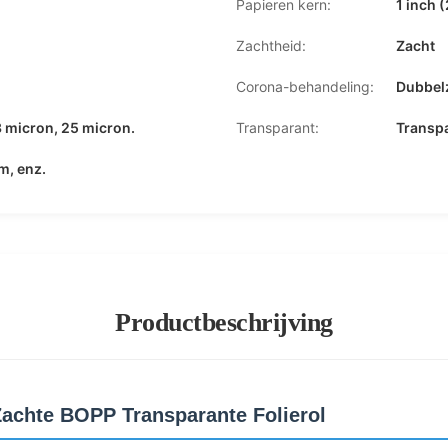
Papieren kern:
1 inch 
Zachtheid:
Zacht
Corona-behandeling:
Dubbelz
3 micron, 25 micron.
Transparant:
Transpa
m, enz.
Productbeschrijving
Zachte BOPP Transparante Folierol