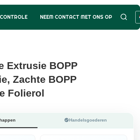
SCONTROLE
NEEM CONTACT MET ONS OP
e Extrusie BOPP
e Extrusie BOPP
ie, Zachte BOPP
ie, Zachte BOPP
e Folierol
e Folierol
chappen
Handelsgoederen