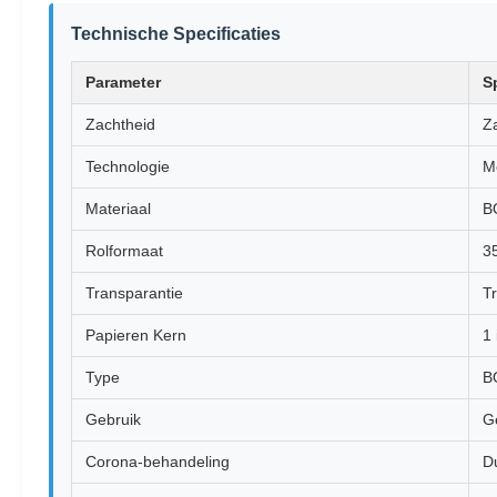
Technische Specificaties
Parameter
S
Zachtheid
Z
Technologie
M
Materiaal
B
Rolformaat
3
Transparantie
T
Papieren Kern
1 
Type
B
Gebruik
G
Corona-behandeling
D