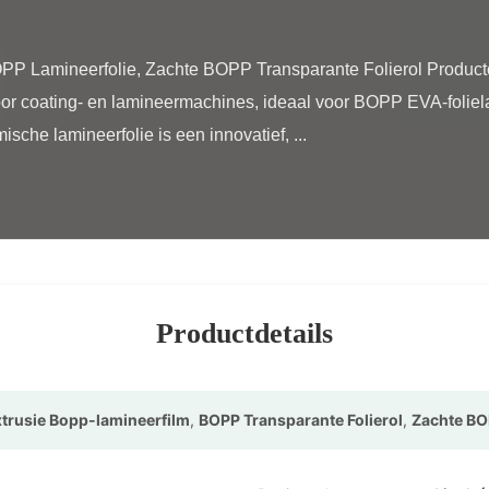
or coating- en lamineermachines, ideaal voor BOPP EVA-folielam
sche lamineerfolie is een innovatief, ...

Productdetails
xtrusie Bopp-lamineerfilm
,
BOPP Transparante Folierol
,
Zachte BO