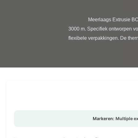
                Meerlaags Extrusie BOPP Lamineerfolie, Zachte BOPP Transparante Folierol Productoverzicht Rolformaat: 350 mm × 
3000 m. Specifiek ontworpen vo
flexibele verpakkingen. De thermi
Markeren:
Multiple e