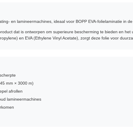
ing- en lamineermachines, ideaal voor BOPP EVA-folielaminatie in de 
product dat is ontworpen om superieure bescherming te bieden en het u
pylene) en EVA (Ethylene Vinyl Acetate), zorgt deze folie voor duurzaa
 scherpte
 445 mm × 3000 m)
pel afrollen
oud lamineermachines
orkomen