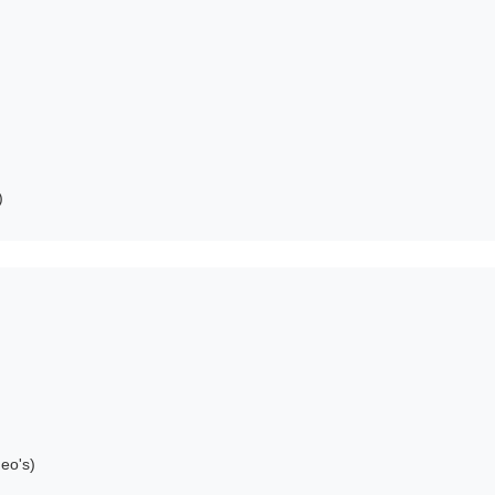
)
deo's)