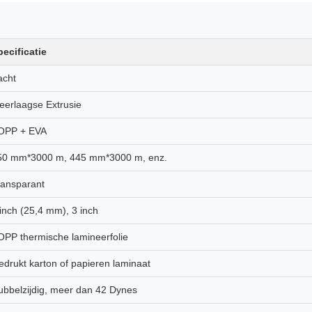
pecificatie
acht
eerlaagse Extrusie
OPP + EVA
50 mm*3000 m, 445 mm*3000 m, enz.
ransparant
inch (25,4 mm), 3 inch
OPP thermische lamineerfolie
edrukt karton of papieren laminaat
ubbelzijdig, meer dan 42 Dynes