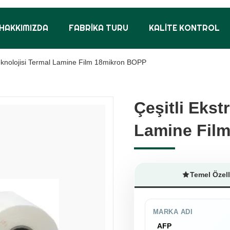
HAKKIMIZDA
FABRIKA TURU
KALITE KONTROL
Teknolojisi Termal Lamine Film 18mikron BOPP
Çeşitli Ekst
Çeşitli Ekst
Lamine Fil
Lamine Fil
Temel Özell
MARKA ADI
AFP