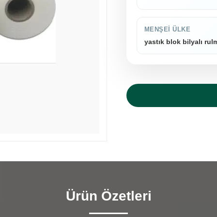
MENŞEI ÜLKE
yastık blok bilyalı ru
Ürün Özetleri