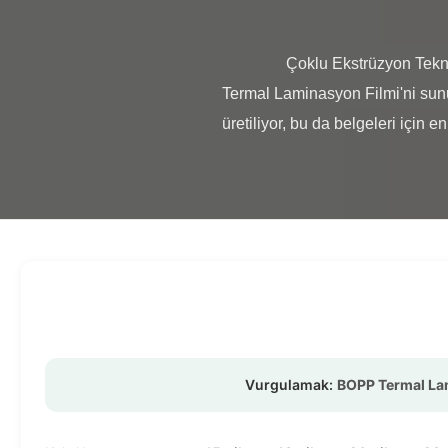
                Çoklu Ekstrüzyon Teknolojisi 18mikron BOPP Termal Lamine Film Laminasyon teknolojisindeki en son yeniliği - 
Termal Laminasyon Filmi'ni sunu
üretiliyor, bu da belgeleri için en
Vurgulamak:
BOPP Termal La