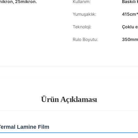
mikron, 25mikron.
Kullanım:
Baskılı
Yumuşaklık:
415cm
Teknoloji:
Çoklu 
Rulo Boyutu:
350mm
Ürün Açıklaması
Termal Lamine Film