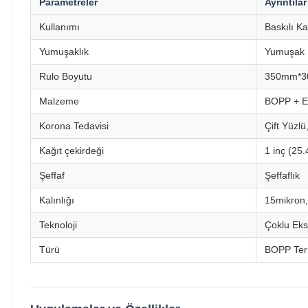
Parametreler
Ayrıntılar
Kullanımı
Baskılı K
Yumuşaklık
Yumuşak
Rulo Boyutu
350mm*3
Malzeme
BOPP + 
Korona Tedavisi
Çift Yüzlü
Kağıt çekirdeği
1 inç (25
Şeffaf
Şeffaflık
Kalınlığı
15mikron,
Teknoloji
Çoklu Eks
Türü
BOPP Term