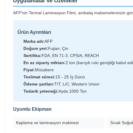
Uygulamalar ve Özellikler
AFP'nin Termal Laminasyon Filmi, ambalaj malzemelerinizin görü
Ürün Ayrıntıları
Marka adı:
AFP
Doğum yeri:
Fujian, Çin
Sertifika:
FDA, EN 71-3, CPSIA, REACH
En az sipariş miktarı:
2 ton (karışık rulo genişliği kabul edil
Fiyat:
Müzakere
Teslimat süresi:
15 - 25 İş Günü
Ödeme şartları:
T/T, L/C, Western Union
Tedarik yeteneği:
Ayda 1000 Ton
Uyumlu Ekipman
Kaplama ve laminasyon makinesi
Sıcak Soğu