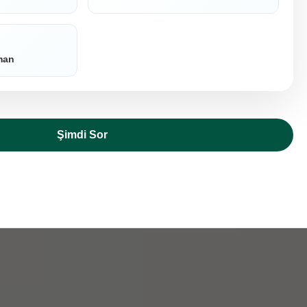
lman
Şimdi Sor