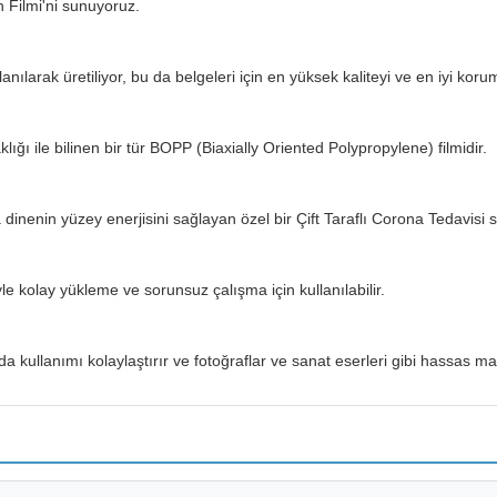
 Filmi'ni sunuyoruz.
ılarak üretiliyor, bu da belgeleri için en yüksek kaliteyi ve en iyi koru
ığı ile bilinen bir tür BOPP (Biaxially Oriented Polypropylene) filmidir.
inenin yüzey enerjisini sağlayan özel bir Çift Taraflı Corona Tedavisi sü
 kolay yükleme ve sorunsuz çalışma için kullanılabilir.
a kullanımı kolaylaştırır ve fotoğraflar ve sanat eserleri gibi hassas 