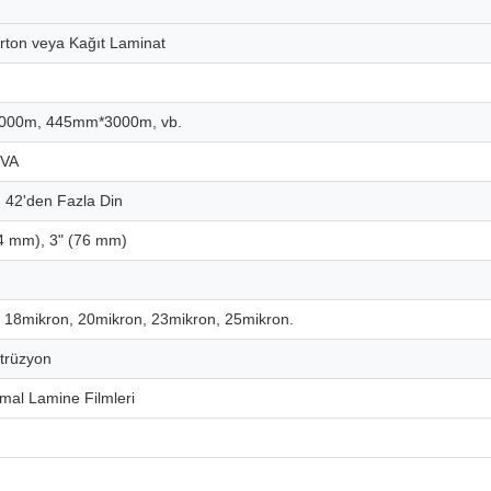
arton veya Kağıt Laminat
000m, 445mm*3000m, vb.
EVA
, 42'den Fazla Din
.4 mm), 3" (76 mm)
 18mikron, 20mikron, 23mikron, 25mikron.
trüzyon
al Lamine Filmleri