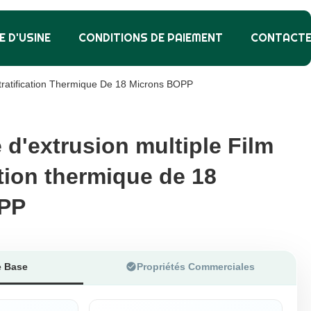
E D'USINE
CONDITIONS DE PAIEMENT
CONTACT
Stratification Thermique De 18 Microns BOPP
 d'extrusion multiple Film
 d'extrusion multiple Film
ation thermique de 18
ation thermique de 18
PP
PP
e Base
Propriétés Commerciales