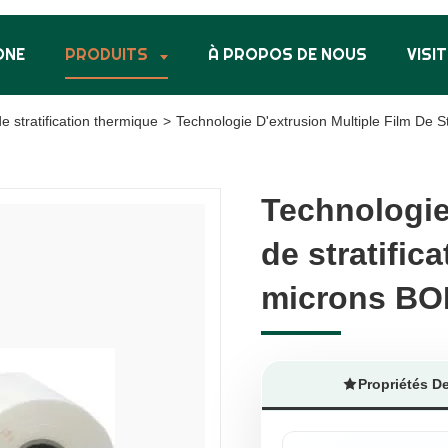
ONE
PRODUITS
À PROPOS DE NOUS
VISIT
e stratification thermique
>
Technologie D'extrusion Multiple Film De 
Technologie
Technologie
de stratific
de stratific
microns BO
microns BO
Propriétés D