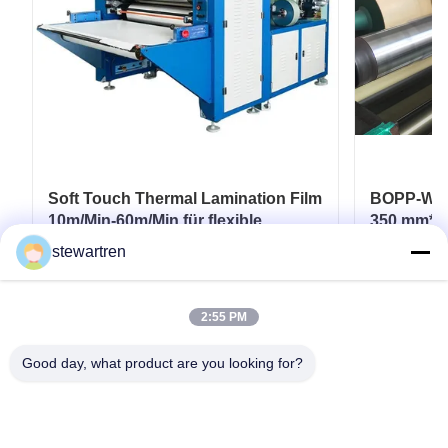
Soft Touch Thermal Lamination Film
BOPP-Wärm
10m/Min-60m/Min für flexible
350 mm*30
Verpackungen
Laminatb
stewartren
gedruckte
Erhalten Sie besten Preis
Er
2:55 PM
Good day, what product are you looking for?
Telefone: 0086-592-5503592
E-Mail: sales@after-printing.com