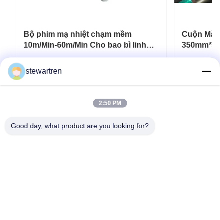
Bộ phim mạ nhiệt chạm mềm
Cuộn Màn
10m/Min-60m/Min Cho bao bì linh
350mm*30
hoạt
Carton In
Nhận được giá tốt nhất
N
stewartren
2:50 PM
Good day, what product are you looking for?
điện thoại: 0086-592-5503592
E-mail: sales@after-printing.com
Tầng 2601, Số 13 đường Jinzhong, quận Huli, Hạ Môn, Trung
Quốc