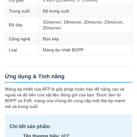
Lõi giấy
1 inch (25,4mm), 3" (76mm)
Trong suốt
Độ trong suốt
15micron, 18micron, 20micron, 23micron,
Độ dày
25micron
Công nghệ
Đùn kép
Loại
Màng ép nhiệt BOPP
Ứng dụng & Tính năng
Màng ép nhiệt của AFP là giải pháp hoàn hảo để nâng cao vẻ
ngoài và độ bền của vật liệu đóng gói của bạn. Được làm từ
BOPP và EVA, màng của chúng tôi cung cấp một lớp ép mạnh
mẽ và trong suốt.
Chi tiết sản phẩm
Tên thương hiệu:
AFP