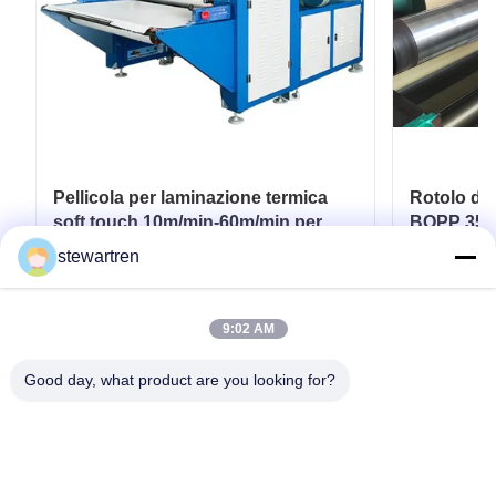
Pellicola per laminazione termica
Rotolo di
soft touch 10m/min-60m/min per
BOPP 350
imballaggi flessibili
Stampato 
stewartren
Carta
Ottenga il migliore prezzo
Ott
9:02 AM
Good day, what product are you looking for?
tel: 0086-592-5503592
E-mail: sales@after-printing.com