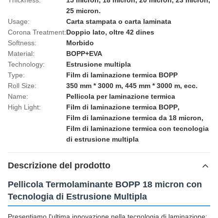
Thickness:
15 micron, 18 micron, 20 micron, 23 micron,
25 micron.
Usage:
Carta stampata o carta laminata
Corona Treatment:
Doppio lato, oltre 42 dines
Softness:
Morbido
Material:
BOPP+EVA
Technology:
Estrusione multipla
Type:
Film di laminazione termica BOPP
Roll Size:
350 mm * 3000 m, 445 mm * 3000 m, ecc.
Name:
Pellicola per laminazione termica
High Light:
Film di laminazione termica BOPP
,
Film di laminazione termica da 18 micron
,
Film di laminazione termica con tecnologia
di estrusione multipla
Descrizione del prodotto
Pellicola Termolaminante BOPP 18 micron con
Tecnologia di Estrusione Multipla
Presentiamo l'ultima innovazione nella tecnologia di laminazione: