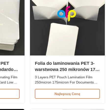
 PET
Folia do laminowania PET 3-
andardowy
warstwowa 250 mikronów 175
ytowych
mikronów do dokumentów
nating Film
3 Layers PET Pouch Lamination Film
Card Low
250micron 175micron For Documents
 Hologram
Product Overview 3 layers PET
c Pouch
laminating pouch film is a specialized
Najlepszą Cenę
cifications
protective film featuring an additional
100 pcs/box
white PET sheet in the middle layer.
ess 60 micron
Available in 250micron and 175micron