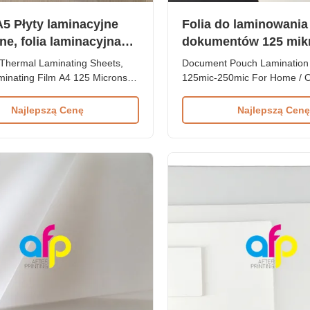
5 Płyty laminacyjne
Folia do laminowania
ne, folia laminacyjna
dokumentów 125 mik
Mikron / 150 Mikron
250 mikronów do dom
Thermal Laminating Sheets,
Document Pouch Lamination
inating Film A4 125 Microns /
125mic-250mic For Home / O
n 125micron / 250micron Hot /
and Office Used PET Hot/Th
ouch Laminating Film
Laminating Pouch Film for P
Najlepszą Cenę
Najlepszą Cenę
t pouch laminating film is
hot/thermal laminating pouch 
of 2 layers: PET + EVA. PET
widely used in office and ho
 the base film while EVA
environments, offering reliabl
dhesion or bonding. This film is
for various documents and ma
This film ...