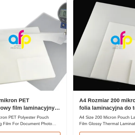
echnical Parameter ...
to 350 micron Size A2 ~ A7; B
 mikron PET
A4 Rozmiar 200 mik
rowy film laminacyjny
folia laminacyjna do 
umentów
błyszcząca folia lami
ron PET Polyester Pouch
A4 Size 200 Micron Pouch L
termiczna
g Film For Document Photo
Film Glossy Thermal Laminat
nation Product Overview
High Quality A4 Size 200 Mic