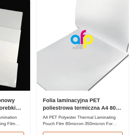
2 ~ B5, ...
thicknesses, with popular sizes including
80...
ronowy
Folia laminacyjna PET
torebki
poliestrowa termiczna A4 80
nacyjna
mikronów - 350 mikronów do
amination
A4 PET Polyester Thermal Laminating
dokumentów
ing Film
Pouch Film 80micron-350micron For
ron Glossy
Documents 100 sheets A4 Paper Size 80