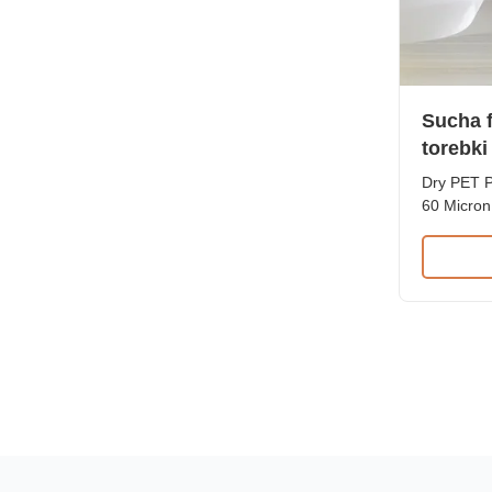
Sucha f
torebki
mikron
Dry PET P
dokume
60 Micron
Laminatio
effective
laminating
applicatio
protectio
PET + EVA
Thickness 