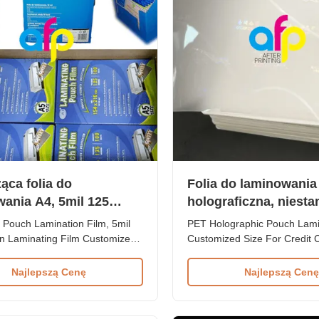
ąca folia do
Folia do laminowania
ania A4, 5mil 125
holograficzna, niest
ów
rozmiar do kart kred
 Pouch Lamination Film, 5mil
PET Holographic Pouch Lami
n Laminating Film Customized
Customized Size For Credit 
mil 125micron A4 Glossy PET
MOQ 100 Boxes Customized
 Pouch Laminating Film High-
Logo Brand PET Holographi
Najlepszą Cenę
Najlepszą Cenę
ET polyester pouch laminating
Laminating Film Technical Spe
gned for document and photo
Material PET + EVA Packing 
n with customizable packaging
Shelf Life 24 months Thickn