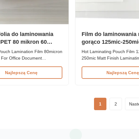
olia do laminowania
Film do laminowania 
 PET 80 mikron 60
gorąco 125mic-250mi
 do laminowania
Finish Laminating Ba
ouch Lamination Film 80micron
Hot Laminating Pouch Film 1
ntów biurowych
 For Office Document
250mic Matt Finish Laminati
n Product Overview Cost-
Glossy & Matte Custom-mad
 80micron dry PET pouch
Polyester (PET) Hot Laminat
Najlepszą Cenę
Najlepszą Cenę
 film sheet designed for office
Film PET Pouch Lamination F
ns, providing reliable document
common lamination process 
n and enhancement. Material
create simple and smaller la
 Packing 50/100 pcs/box
Ideal for laminating ID cards,
...
small paper ...
1
2
Nast