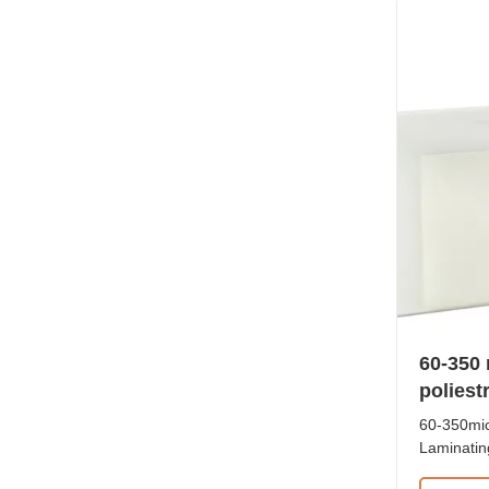
options. T
60-350
poliest
do dok
60-350mic
Laminatin
Menu Lami