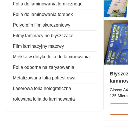
Folia do laminowania termicznego
Folia do laminowania torebek
Polyolefin film skurczeniowy
Filmy laminacyjne błyszczące
Film laminacyjny matowy
Miękka w dotyku folia do laminowania
Folia odporna na zarysowania
Błyszcz
Metalizowana folia poliestrowa
laminow
mikron
Laserowa folia holograficzna
Glossy A4
125 Micro
rolowana folia do laminowania
Packing 5
Polyester
quality P
film desi
protectio