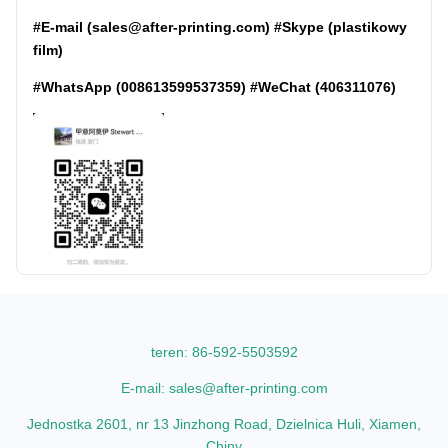
#E-mail (sales@after-printing.com) #Skype (plastikowy
film)
#WhatsApp (008613599537359) #WeChat (406311076)
teren: 86-592-5503592
E-mail: sales@after-printing.com
Jednostka 2601, nr 13 Jinzhong Road, Dzielnica Huli, Xiamen,
Chiny