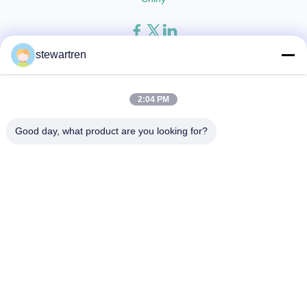
stewartren
Dom
Produkty
o nas
zwiedzanie fabryki
Kontrola jakości
Skontaktuj się z nami
Poproś o wycenę
2:04 PM
© 2026 Xiamen After-printing Finishing Supplies Co.,Ltd. All Rights
Good day, what product are you looking for?
Reserved.