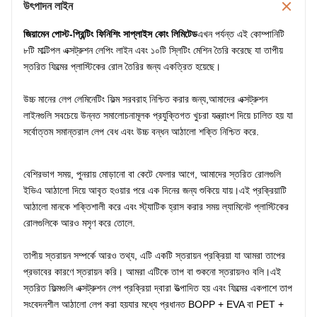
উৎপাদন লাইন
জিয়ামেন পোস্ট-প্রিন্টিং ফিনিশিং সাপ্লাইস কোং লিমিটেড
এখন পর্যন্ত এই কোম্পানিটি
৮টি মাল্টিপল এক্সট্রুশন লেপিং লাইন এবং ১০টি স্লিটিং মেশিন তৈরি করেছে যা তাপীয়
স্তরিত ফিল্মের প্লাস্টিকের রোল তৈরির জন্য একত্রিত হয়েছে।
উচ্চ মানের লেপ লেমিনেটিং ফিল্ম সরবরাহ নিশ্চিত করার জন্য,আমাদের এক্সট্রুশন
লাইনগুলি সবচেয়ে উন্নত সমালোচনামূলক প্রযুক্তিগত খুচরা যন্ত্রাংশ দিয়ে চালিত হয় যা
সর্বোত্তম সমান্তরাল লেপ বেধ এবং উচ্চ বন্ধন আঠালো শক্তি নিশ্চিত করে.
বেশিরভাগ সময়, পুনরায় মোড়ানো বা কেটে ফেলার আগে, আমাদের স্তরিত রোলগুলি
ইভিএ আঠালো দিয়ে আবৃত হওয়ার পরে এক দিনের জন্য শুকিয়ে যায়।এই প্রক্রিয়াটি
আঠালো মানকে শক্তিশালী করে এবং স্ট্যাটিক হ্রাস করার সময় ল্যামিনেট প্লাস্টিকের
রোলগুলিকে আরও মসৃণ করে তোলে.
তাপীয় স্তরায়ন সম্পর্কে আরও তথ্য, এটি একটি স্তরায়ন প্রক্রিয়া যা আমরা তাপের
প্রভাবের কারণে স্তরায়ন করি। আমরা এটিকে তাপ বা শুকনো স্তরায়নও বলি।এই
স্তরিত ফিল্মগুলি এক্সট্রুশন লেপ প্রক্রিয়া দ্বারা উত্পাদিত হয় এবং ফিল্মের একপাশে তাপ
সংবেদনশীল আঠালো লেপ করা হয়যার মধ্যে প্রধানত BOPP + EVA বা PET +