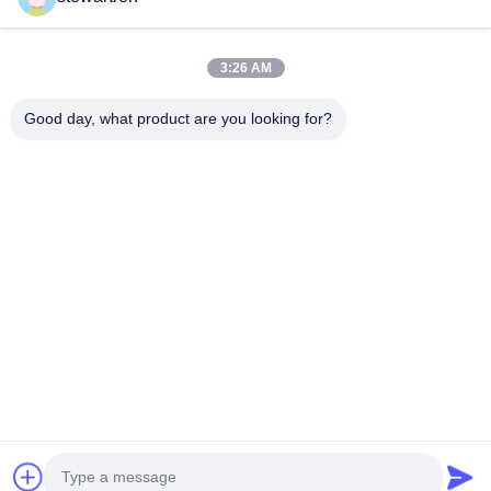
3:26 AM
Good day, what product are you looking for?
টেল: 86-592-5503592
ইমেইল: sales@after-printing.com
ইউনিট ২৬০১ নং ১৩ জিনঝং রোড, হুলি জেলা, ঝিয়ামেন, চীন
বাড়ি
পণ্য
আমাদের সম্পর্কে
কারখানা সফর
মান নিয়ন্ত্রণ
আমাদের সাথে যোগাযোগ করুন
একটি উদ্ধৃতি অনুরোধ করুন
© 2026 Xiamen After-printing Finishing Supplies Co.,Ltd. All Rights
Reserved.