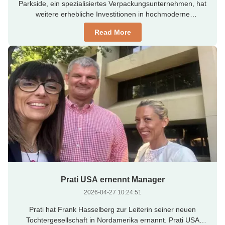
Parkside, ein spezialisiertes Verpackungsunternehmen, hat
weitere erhebliche Investitionen in hochmoderne
Laserausrüstung getätigt, um neue Geschäftsmöglichkeiten
Read More
zu schaffen. Die neueste Laserinvestition ermöglicht das
Laserschneiden auf zwei Seiten einer einzelnen Folie oder
eines Laminats, um ...
Prati USA ernennt Manager
2026-04-27 10:24:51
Prati hat Frank Hasselberg zur Leiterin seiner neuen
Tochtergesellschaft in Nordamerika ernannt. Prati USA