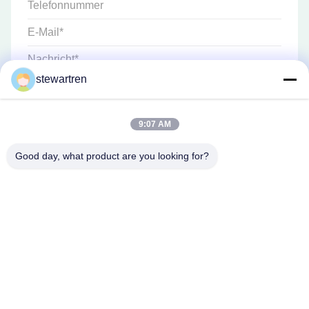
stewartren
9:07 AM
Good day, what product are you looking for?
Telefone: 86-592-5503592
E-Mail: sales@after-printing.com
Einheit 2601 Nr. 13 Jinzhong Road, Huli Bezirk, Xiamen, China
Heim
Produkte
über uns
Werksbesichtigung
Qualitätskontrolle