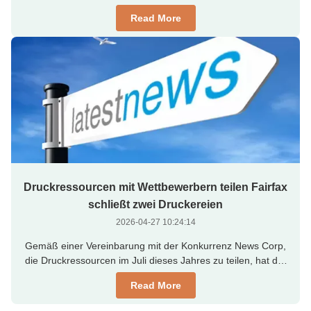
wurde gegründet, da das Unternehmen sein Engagement
Read More
für den nordamerikanischen Markt verstärken will.
Hasselberg arbeitete zuvor mit Kocher+Beck, Heidelberg
und Gallus in Nordamerika zusammen. ...
Druckressourcen mit Wettbewerbern teilen Fairfax
schließt zwei Druckereien
2026-04-27 10:24:14
Gemäß einer Vereinbarung mit der Konkurrenz News Corp,
die Druckressourcen im Juli dieses Jahres zu teilen, hat der
australische Mediengigant Fairfax zwei Druckereien in
Read More
Queensland und NSW geschlossen,Und die Auktionen sind
im Gange.. Eine der Druckereien befindet sich in Ormiston,