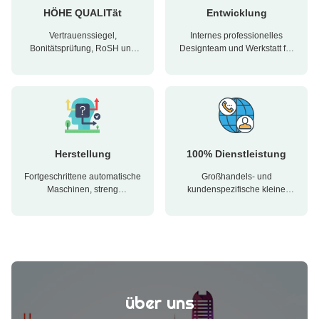
HÖHE QUALITät
Entwicklung
Vertrauenssiegel,
Internes professionelles
Bonitätsprüfung, RoSH und
Designteam und Werkstatt für
Beurteilung der Lieferfähigkeit.
fortgeschrittene Maschinen.
Das Unternehmen verfügt über
Wir können
ein strenges
zusammenarbeiten, um die
Qualitätskontrollsystem und
Produkte zu entwickeln, die
ein professionelles Testlabor.
Sie brauchen.
Herstellung
100% Dienstleistung
Fortgeschrittene automatische
Großhandels- und
Maschinen, streng
kundenspezifische kleine
verfahrenskontrollierendes
Verpackungen, FOB, CIF, DDU
System. Wir können alle
und DDP. Lassen Sie uns
elektrischen Endgeräte
Ihnen helfen, die beste Lösung
herstellen, die Sie brauchen.
für all Ihre Sorgen zu finden.
über uns