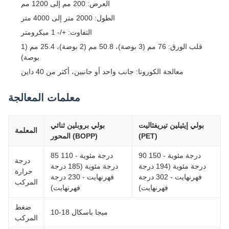
العرض: 200 مم إلى 1200 مم
الطول: 2000 متر إلى 4000 متر
التفاوت: +/- 1 ميكرومتر
قلب الورق: 76 مم (3 بوصة)، 50.8 مم (2 بوصة)، 25.4 مم (1
بوصة)
معالجة الكورونا: جانب واحد أو جانبين، أكثر من 40 داين
معلمات المعالجة
بولي إيثيلين تيريفثاليت
بولي بروبلين ثنائي
المعلمة
(PET)
المحور (BOPP)
90 درجة مئوية - 150
85 درجة مئوية - 110
درجة
درجة مئوية (194 درجة
درجة مئوية (185 درجة
حرارة
فهرنهايت - 302 درجة
فهرنهايت - 230 درجة
المركب
فهرنهايت)
فهرنهايت)
ضغط
10-18 ميجا باسكال
المركب