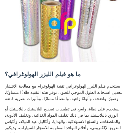
ما هو فيلم الليزر الهولوغرافي؟
يستخدم فيلم الليزر الهولوغرافي تقنية الهولوغرام مع معالجة الانتشار
لتعديل استجابة الطول الموجي للضوء. توفر هذه التقنية طلاءًا متساويًا،
وصورًا واضحة، وألوانًا زاهية، والتصاقًا ممتازًا، وتأثيرات بصرية فائقة.
يستخدم على نطاق واسع في تطبيقات تصفيح البلاستيك بالبلاستيك أو
الورق بالبلاستيك بما في ذلك تغليف المواد الغذائية، وتغليف الأدوية،
والملصقات، والسلع الاستهلاكية، والهدايا، وأكاليل عيد الميلاد، وأكياس
التدريع الإلكتروني، وأفلام النوافذ المقاومة للانفجار للسيارات، وديكور