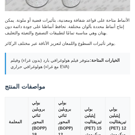
الأنماط متاحة على قواعد شفافة ومعدنية، بتأثيرات فضية أو ملونة. يمكن
إنتاج أنماط محددة بألوان مختلفة. تحافظ أنماطنا على جودة دائمة دون
بهتان وهي مناسبة تمامًا لتطبيقات التصفيح والتعبئة والتغليف.
يوفر تأثيرات السطوع واللمعان لتعزيز الأناقة عبر مختلف الركائز.
الخيارات المتاحة:
متوفر فيلم هولوغرافي بارد (بدون غراء) وفيلم
هولوغرافي حراري (مع غراء EVA)
مواصفات المنتج
بولي
بولي
بولي
بولي
بروبلين
بروبلين
إيثيلين
إيثيلين
ثنائي
ثنائي
تيريفثاليت
تيريفثاليت
المحور
المحور
المعلمة
(BOPP)
(BOPP)
(PET) 15
(PET) 12
ميكرومتر
ميكرومتر
12
18