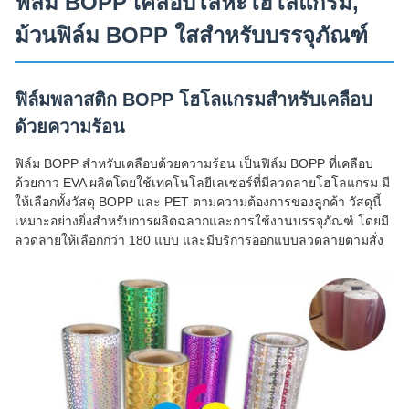
ฟิล์ม BOPP เคลือบโลหะโฮโลแกรม,
ม้วนฟิล์ม BOPP ใสสำหรับบรรจุภัณฑ์
ฟิล์มพลาสติก BOPP โฮโลแกรมสำหรับเคลือบ
ด้วยความร้อน
ฟิล์ม BOPP สำหรับเคลือบด้วยความร้อน เป็นฟิล์ม BOPP ที่เคลือบ
ด้วยกาว EVA ผลิตโดยใช้เทคโนโลยีเลเซอร์ที่มีลวดลายโฮโลแกรม มี
ให้เลือกทั้งวัสดุ BOPP และ PET ตามความต้องการของลูกค้า วัสดุนี้
เหมาะอย่างยิ่งสำหรับการผลิตฉลากและการใช้งานบรรจุภัณฑ์ โดยมี
ลวดลายให้เลือกกว่า 180 แบบ และมีบริการออกแบบลวดลายตามสั่ง