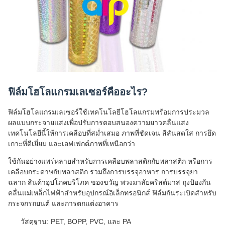
ฟิล์มโฮโลแกรมเลเซอร์คืออะไร?
ฟิล์มโฮโลแกรมเลเซอร์ใช้เทคโนโลยีโฮโลแกรมพร้อมการประมวล
ผลแบบกระจายแสงเพื่อปรับการตอบสนองความยาวคลื่นแสง
เทคโนโลยีนี้ให้การเคลือบที่สม่ำเสมอ ภาพที่ชัดเจน สีสันสดใส การยึด
เกาะที่ดีเยี่ยม และเอฟเฟกต์ภาพที่เหนือกว่า
ใช้กันอย่างแพร่หลายสำหรับการเคลือบพลาสติกกับพลาสติก หรือการ
เคลือบกระดาษกับพลาสติก รวมถึงการบรรจุอาหาร การบรรจุยา
ฉลาก สินค้าอุปโภคบริโภค ของขวัญ พวงมาลัยคริสต์มาส ถุงป้องกัน
คลื่นแม่เหล็กไฟฟ้าสำหรับอุปกรณ์อิเล็กทรอนิกส์ ฟิล์มกันระเบิดสำหรับ
กระจกรถยนต์ และการตกแต่งอาคาร
วัสดุฐาน: PET, BOPP, PVC, และ PA