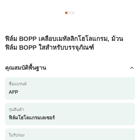
ฟิล์ม BOPP เคลือบเมทัลลิกโฮโลแกรม, ม้วน
ฟิล์ม BOPP ใสสำหรับบรรจุภัณฑ์
คุณสมบัติพื้นฐาน
ชื่อแบรนด์
AFP
รุ่นสินค้า
ฟิล์มโฮโลแกรมเลเซอร์
ใบรับรอง