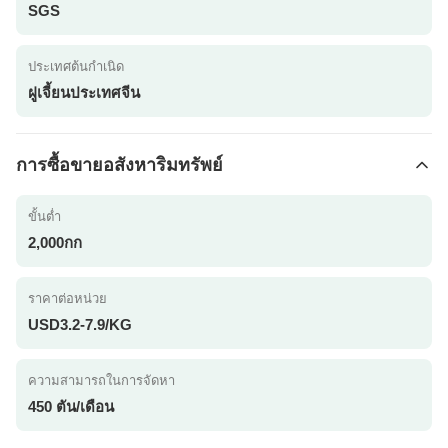
SGS
ประเทศต้นกำเนิด
ฝูเจี้ยนประเทศจีน
การซื้อขายอสังหาริมทรัพย์
ขั้นต่ำ
2,000กก
ราคาต่อหน่วย
USD3.2-7.9/KG
ความสามารถในการจัดหา
450 ตัน/เดือน