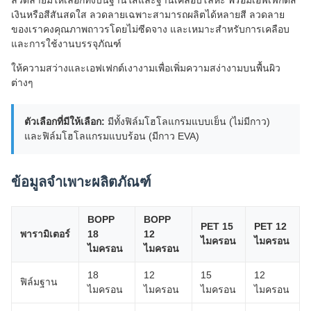
ลวดลายมีให้เลือกทั้งบนฐานใสและฐานเคลือบโลหะ พร้อมเอฟเฟกต์สี
เงินหรือสีสันสดใส ลวดลายเฉพาะสามารถผลิตได้หลายสี ลวดลาย
ของเราคงคุณภาพถาวรโดยไม่ซีดจาง และเหมาะสำหรับการเคลือบ
และการใช้งานบรรจุภัณฑ์
ให้ความสว่างและเอฟเฟกต์เงางามเพื่อเพิ่มความสง่างามบนพื้นผิว
ต่างๆ
ตัวเลือกที่มีให้เลือก:
มีทั้งฟิล์มโฮโลแกรมแบบเย็น (ไม่มีกาว)
และฟิล์มโฮโลแกรมแบบร้อน (มีกาว EVA)
ข้อมูลจำเพาะผลิตภัณฑ์
BOPP
BOPP
PET 15
PET 12
พารามิเตอร์
18
12
ไมครอน
ไมครอน
ไมครอน
ไมครอน
18
12
15
12
ฟิล์มฐาน
ไมครอน
ไมครอน
ไมครอน
ไมครอน