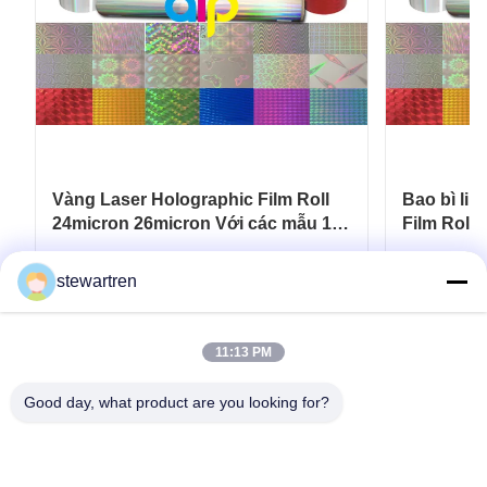
Vàng Laser Holographic Film Roll
Bao bì li
24micron 26micron Với các mẫu 180
Film Roll
- 1880mm
445mm*3
Nhận được giá tốt nhất
N
stewartren
11:13 PM
Good day, what product are you looking for?
điện thoại: 0086-592-5503592
E-mail: sales@after-printing.com