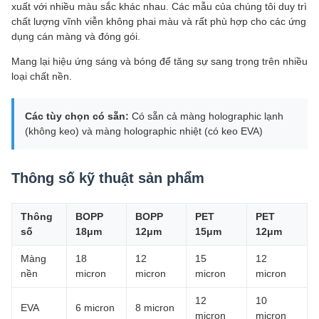
xuất với nhiều màu sắc khác nhau. Các mẫu của chúng tôi duy trì
chất lượng vĩnh viễn không phai màu và rất phù hợp cho các ứng
dụng cán màng và đóng gói.
Mang lại hiệu ứng sáng và bóng để tăng sự sang trọng trên nhiều
loại chất nền.
Các tùy chọn có sẵn:
Có sẵn cả màng holographic lạnh
(không keo) và màng holographic nhiệt (có keo EVA)
Thông số kỹ thuật sản phẩm
Thông
BOPP
BOPP
PET
PET
số
18μm
12μm
15μm
12μm
Màng
18
12
15
12
nền
micron
micron
micron
micron
12
10
EVA
6 micron
8 micron
micron
micron