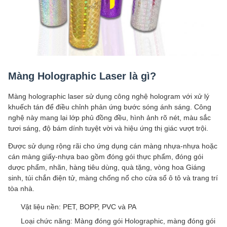
Màng Holographic Laser là gì?
Màng holographic laser sử dụng công nghệ hologram với xử lý
khuếch tán để điều chỉnh phản ứng bước sóng ánh sáng. Công
nghệ này mang lại lớp phủ đồng đều, hình ảnh rõ nét, màu sắc
tươi sáng, độ bám dính tuyệt vời và hiệu ứng thị giác vượt trội.
Được sử dụng rộng rãi cho ứng dụng cán màng nhựa-nhựa hoặc
cán màng giấy-nhựa bao gồm đóng gói thực phẩm, đóng gói
dược phẩm, nhãn, hàng tiêu dùng, quà tặng, vòng hoa Giáng
sinh, túi chắn điện tử, màng chống nổ cho cửa sổ ô tô và trang trí
tòa nhà.
Vật liệu nền: PET, BOPP, PVC và PA
Loại chức năng: Màng đóng gói Holographic, màng đóng gói