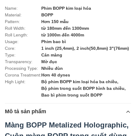
Name:
Phim BOPP kim loại hóa
Material:
BOPP
Pattern:
Hơn 150 mẫu
Roll Width:
từ 180mm đến 1300mm
Roll Length:
từ 1000m đến 4000m
Usage:
Phim bao bì
Core:
1 inch (25,4mm), 2 inch(50,8mm) 3"(76mm)
Type:
Cán màng
Transparency:
Mờ đục
Processing Type:
Nhiều đùn
Corona Treatment:
Hơn 40 dynes
High Light:
Bộ phim BOPP kim loại hóa ba chiều
,
Bộ phim trong suốt BOPP hình ba chiều
,
Bao bì phim trong suốt BOPP
Mô tả sản phẩm
Màng BOPP Metalized Holographic,
Cuộn màng BOPP trong suốt dùng