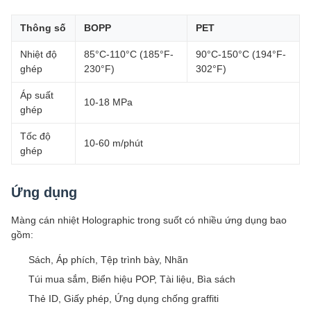
Thông số
BOPP
PET
Nhiệt độ
85°C-110°C (185°F-
90°C-150°C (194°F-
ghép
230°F)
302°F)
Áp suất
10-18 MPa
ghép
Tốc độ
10-60 m/phút
ghép
Ứng dụng
Màng cán nhiệt Holographic trong suốt có nhiều ứng dụng bao
gồm:
Sách, Áp phích, Tệp trình bày, Nhãn
Túi mua sắm, Biển hiệu POP, Tài liệu, Bìa sách
Thẻ ID, Giấy phép, Ứng dụng chống graffiti