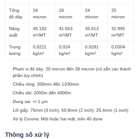
Tổng
24
26
24
25
độ dày
micron
micron
micron
micron
Năng
45.192
41.653
35.613
32.895
suất
m²/MT
m²/MT
m²/MT
m²/MT
Trọng
0,0221
0,024
0,0281
0,0304
lượng
kg/m²
kg/m²
kg/m²
kg/m²
Phạm vi độ dày: 20 micron đến 38 micron (có sẵn các thành
phần tùy chỉnh)
Chiều rộng: 200mm đến 1200mm
Chiều dài: 2000m đến 4000m
Dung sai: +/-1 μm
Lõi giấy: 76mm (3 inch), 50,8mm (2 inch), 25,4mm (1 inch)
Xử lý Corona: Một hoặc hai mặt, trên 40 dyne
Thông số xử lý