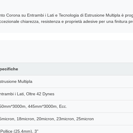
 Corona su Entrambi i Lati e Tecnologia di Estrusione Multipla è proge
eccezionale chiarezza, resistenza e proprietà adesive per una finitura p
pecifiche
strusione Multipla
ntrambi i Lati, Oltre 42 Dynes
50mm*3000m, 445mm*3000m, Ecc.
5micron, 18micron, 20micron, 23micron, 25micron
 Pollice (25.4mm), 3"