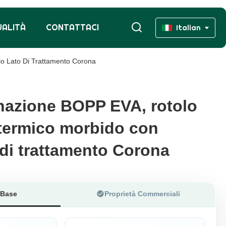
UALITÀ
CONTATTACI
Italian
o Lato Di Trattamento Corona
inazione BOPP EVA, rotolo
inazione BOPP EVA, rotolo
 termico morbido con
 termico morbido con
 di trattamento Corona
 di trattamento Corona
 Base
Proprietà Commerciali