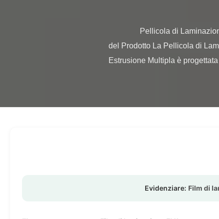
                Pellicola di Laminazione BOPP EVA - Rotolo Termico Morbido con Trattamento Corona su Entrambi i Lati Panoramica 
del Prodotto La Pellicola di La
Estrusione Multipla è progettata 
Evidenziare:
Film di 