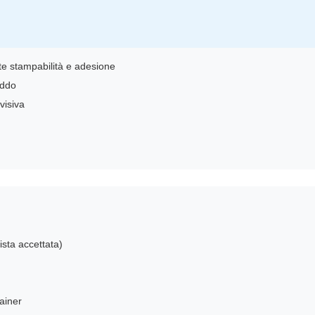
nte stampabilità e adesione
eddo
 visiva
ista accettata)
tainer