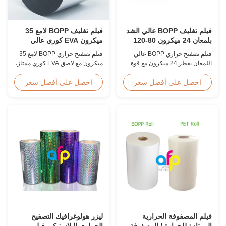
فيلم تغليف BOPP عالي الشد
فيلم تغليف BOPP لامع 35
بلمعان 24 ميكرون 80-120
ميكرون EVA كوري عالي
درجة مئوية ما بعد الطباعة
السرعة 60 متر/دقيقة
فيلم تصفيح حراري BOPP عالي
فيلم تصفيح حراري BOPP لامع 35
اللمعان بقطر 24 ميكرون مع قوة
ميكرون مع لاصق EVA كوري ممتاز،
شد ≥150 ميجا باسكال، نطاق درجة
عرض 2200 مم، سرعة تصفيح 60
حرارة التشغيل 80-120 درجة مئوية،
م/دقيقة، وضوح بصري 92%، مصمم
احصل على أفضل سعر
احصل على أفضل سعر
وسرعة تصفيح 60 م/دقيقة، مُحسّن
لغلاف الكتب كبيرة الحجم وتصفيح
للتشطيب بعد الطباعة في بيئات
النشر.
الطباعة التجارية.
فيلم المصفوفة الحرارية
ليزر هولوغرافيك التصفيح
الممتازة للحرارة / المصفوفة
الحراري البلاستيكي فيلم