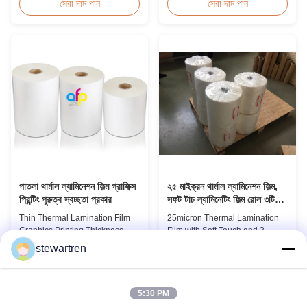
Overview BOPP Thermal
toxic, pollution-free, high
সেরা দাম পান
সেরা দাম পান
lamination film is workable for
transparency and gloss, low
different ways of printing,
static, wear resistance, long
especially offset printing. It is
ageing of corona, few defects
composited of BOPP + EVA.
and good tearing off. This
BOPP, abbreviation of biaxially
product is mainly used for the
oriented polypropylene, is the
composition of printing, bag
base film that ...
making, adhesive ...
পাতলা থার্মাল ল্যামিনেশন ফিল্ম গ্রাফিক্স
২৫ মাইক্রন থার্মাল ল্যামিনেশন ফিল্ম,
প্রিন্টিং পুরুত্ব স্বচ্ছতা প্রকার
সফট টাচ ল্যামিনেটিং ফিল্ম রোল ৩টি
কাগজের কোর সহ
Thin Thermal Lamination Film
25micron Thermal Lamination
Graphics Printing Thickness
Film with Soft Touch and 3
Transparency Type Product
Paper Core This advanced
stewartren
Overview Soft thin plastic film
thermal lamination film is
সেরা দাম পান
সেরা দাম পান
thermal lamination film
engineered to enhance the
designed for printing graphics
appearance, durability, and
laminating thickness
functionality of printed materials.
5:30 PM
applications. This thermal
Combining high-quality