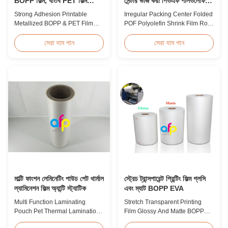
BOPP ফিল্ম, ধাতব PET ফিল্ম
সেন্টার ভাঁজ করা পিওএফ পলিওলেফিন
প্রস্তুতকারক
সংকোচন ফিল্ম রোল
Strong Adhesion Printable
Irregular Packing Center Folded
Metallized BOPP & PET Film
POF Polyolefin Shrink Film Roll
Printable Gold & Silver
For Packaging High Strength
Polyester Metallic/Metalized
Irregular Packing Center Folded
সেরা দাম পান
সেরা দাম পান
Film Our metallized thermal
POF Polyolefin Heat Shrink Film
laminating film creates an
For Packaging Product
aluminum paper-like finish
Overview Product Name:
when laminated with paper
Polyolefin POF Heat Shrink
substrates. Ideal for packaging
Wrap FilmMaterial: PP +
applications including grocery,
PEShrinkage ratio: over
medicine, wine boxes, ...
60%Thickness: 12.5micron ...
মাল্টি ফাংশন লেমিনেটিং পাউচ পেট থার্মাল
স্ট্রেচ ট্রান্সপারেন্ট প্রিন্টিং ফিল্ম গ্লসি
ল্যামিনেশন ফিল্ম অ্যান্টি স্ট্যাটিক
এবং ম্যাট BOPP EVA
Multi Function Laminating
Stretch Transparent Printing
Pouch Pet Thermal Lamination
Film Glossy And Matte BOPP
Film Anti Static Product
EVA Product Overview Non-