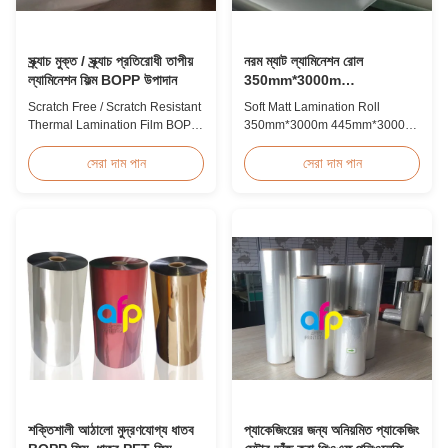
স্ক্র্যাচ মুক্ত / স্ক্র্যাচ প্রতিরোধী তাপীয়
নরম ম্যাট ল্যামিনেশন রোল
ল্যামিনেশন ফিল্ম BOPP উপাদান
350mm*3000m
445mm*3000m মাল্টিপল
Scratch Free / Scratch Resistant
Soft Matt Lamination Roll
এক্সট্রুশন
Thermal Lamination Film BOPP
350mm*3000m 445mm*3000m
Material Product Overview Anti-
Multiple Extrusion Leading
scratch thermal lamination film
Professional Glossy Matt Film
সেরা দাম পান
সেরা দাম পান
(also known as scratch free
Lamination Roll Manufacturer
lamination film, scratch resistant
As a leading professional
lamination film) is manufactured
manufacturer and supplier for
using BOPP base material. The
glossy and matt film lamination
film features scratch resistant
rolls, we have been producing
coating on one ...
high-quality products since
2008. We utilize 8 ...
শক্তিশালী আঠালো মুদ্রণযোগ্য ধাতব
প্যাকেজিংয়ের জন্য অনিয়মিত প্যাকেজিং