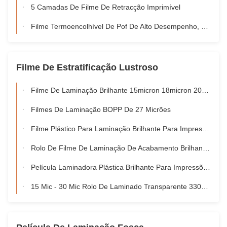
5 Camadas De Filme De Retracção Imprimível
Filme Termoencolhível De Pof De Alto Desempenho, Rolos De Filme Termoencolhível Transparente Macio
Filme De Estratificação Lustroso
Filme De Laminação Brilhante 15micron 18micron 20micron 23micron 25micron
Filmes De Laminação BOPP De 27 Micrões
Filme Plástico Para Laminação Brilhante Para Impressão Em Papel Ou Cartão
Rolo De Filme De Laminação De Acabamento Brilhante Para Caixas Doces BOPP / PET+EVA Quente
Película Laminadora Plástica Brilhante Para Impressões Comerciais Espessura De 12 - 350 Microns
15 Mic - 30 Mic Rolo De Laminado Transparente 330m - 6000m Comprimento De Rolo À Prova De Umidade