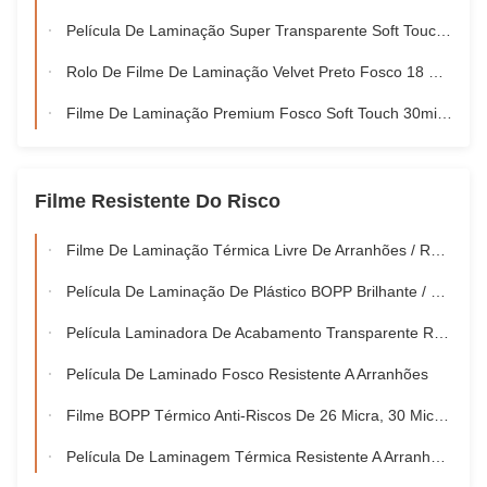
Película De Laminação Super Transparente Soft Touch Largura De Rolo De 180mm - 1000mm
Rolo De Filme De Laminação Velvet Preto Fosco 18 Mícron Toque Suave
Filme De Laminação Premium Fosco Soft Touch 30micras Para Laminação De Embalagens De Luxo
Filme Resistente Do Risco
Filme De Laminação Térmica Livre De Arranhões / Resistente A Arranhões Material BOPP
Película De Laminação De Plástico BOPP Brilhante / Fosco Resistente A Arranhões
Película Laminadora De Acabamento Transparente Resistente A Arranhões Térmicos Brilhante / Fosco Aprovação SGS
Película De Laminado Fosco Resistente A Arranhões
Filme BOPP Térmico Anti-Riscos De 26 Micra, 30 Micra, 36 Micra
Película De Laminagem Térmica Resistente A Arranhões