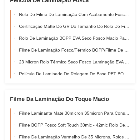
Película De Laminação Fosca
Rolo De Filme De Laminação Com Acabamento Fosco Térmico Para Hot Stamping / Spot UV
Certificação Matte Do GV ​​Do Tamanho Do Rolo Do Filme 500mm*3000m Da Laminação De 20micron
Rolo De Laminação BOPP EVA Seco Fosco Macio Para Laminação E Impressão
Filme De Laminação Fosco/Térmico BOPP/Filme De Laminação A Seco Para Papel Ou Plástico
23 Micron Rolo Térmico Seco Fosco Laminação EVA Cola Revestimento Eco Friendly
Película De Laminado De Rolagem De Base PET BOPP, Rolagem De Laminado Térmico Transparente De Extrusão Múltipla
Filme Da Laminação Do Toque Macio
Filme Laminante Mate 30micron 35micron Para Consumo De Embalagens De Luxo
Filme BOPP Fosco Soft Touch 30mic - 42mic Rolo De Laminação Fosca
Filme De Laminação Vermelho De 35 Microns, Rolos De Filme Mate, Material De Toque Suave E Ecológico