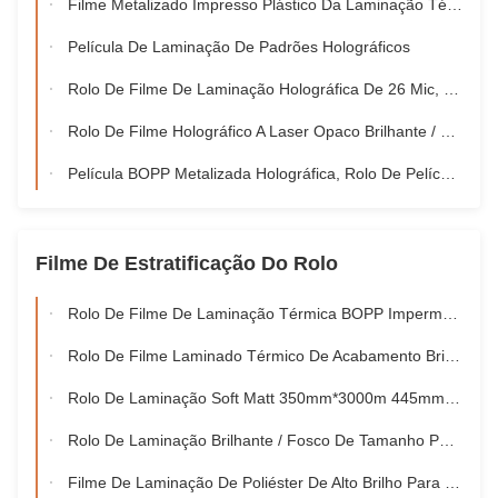
Filme Metalizado Impresso Plástico Da Laminação Térmica Holográfica Do Laser Para O Empacotamento Do Presente
Película De Laminação De Padrões Holográficos
Rolo De Filme De Laminação Holográfica De 26 Mic, Filme De Laminação A Frio Premium Para Embalagem
Rolo De Filme Holográfico A Laser Opaco Brilhante / Fosco Em Cores Metálicas Para Sacos De Papel
Película BOPP Metalizada Holográfica, Rolo De Película Transparente BOPP Para Embalagem
Filme De Estratificação Do Rolo
Rolo De Filme De Laminação Térmica BOPP Impermeável 15micron 18micron 20micron 23micron 25micron
Rolo De Filme Laminado Térmico De Acabamento Brilhante / Fosco 23micron 25micron
Rolo De Laminação Soft Matt 350mm*3000m 445mm*3000m Extrusão Múltipla
Rolo De Laminação Brilhante / Fosco De Tamanho Personalizado, Rolo De Laminação Transparente De Plástico
Filme De Laminação De Poliéster De Alto Brilho Para Papel / Papelão Com Núcleo De 58 Mm