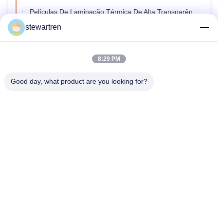
Películas De Laminação Térmica De Alta Transparência, Filme De Laminação Brilhante / Fosco Mylar
stewartren
8:29 PM
Good day, what product are you looking for?
telefone: 86-592-5503592
E-mail: sales@after-printing.com
Unidade 2601 n.o 13, Jinzhong Road, distrito de Huli, Xiamen,
China
Lar
Produtos
sobre nós
Visita à fábrica
Controle de qualidade
Contate-nos
Solicite um orçamento