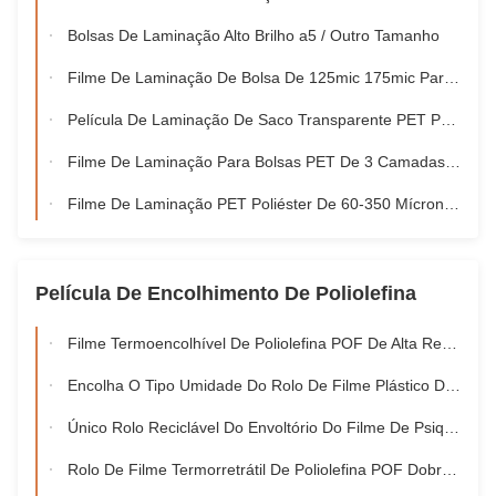
Bolsas De Laminação Alto Brilho a5 / Outro Tamanho
Filme De Laminação De Bolsa De 125mic 175mic Para Cartões De Identidade / Cartões De Crédito
Película De Laminação De Saco Transparente PET Poliéster 80 Microns
Filme De Laminação Para Bolsas PET De 3 Camadas 250 Mícrons 175 Mícrons Para Documentos
Filme De Laminação PET Poliéster De 60-350 Mícrons Para Plastificação De Documentos, Fotos E Cardápios
Película De Encolhimento De Poliolefina
Filme Termoencolhível De Poliolefina POF De Alta Retração 12,5 Mícrons 15 Mícrons 19 Mícrons 25 Mícrons
Encolha O Tipo Umidade Do Rolo De Filme Plástico De POF - Prova 12,5 Mícrons 15 Mícrons
Único Rolo Reciclável Do Envoltório Do Filme De Psiquiatra Do Calor De Pof Da Ferida Para O Livro
Rolo De Filme Termorretrátil De Poliolefina POF Dobrado Em Centro De Embalagem Irregular Para Embalagem