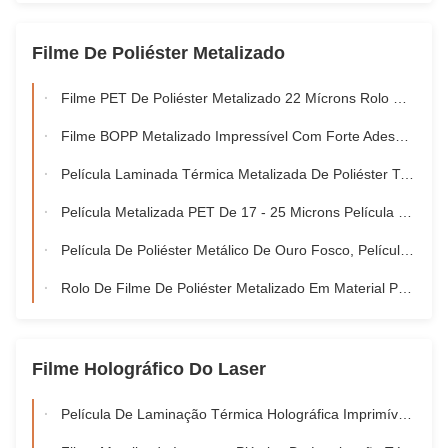
Filme De Poliéster Metalizado
Filme PET De Poliéster Metalizado 22 Mícrons Rolo De Filme Metalizado Para Laminação
Filme BOPP Metalizado Impressível Com Forte Adesão, Fabricantes De Filme PET Metalizado
Película Laminada Térmica Metalizada De Poliéster Tratada Quimicamente Para Impressão Offset
Película Metalizada PET De 17 - 25 Microns Película Laminadora Térmica Para Laminação De Papel
Película De Poliéster Metálico De Ouro Fosco, Película Laminadora De Poliéster De 24 Microns
Rolo De Filme De Poliéster Metalizado Em Material PET De 17 Mic - 25 Mic De Espessura
Filme Holográfico Do Laser
Película De Laminação Térmica Holográfica Imprimível Personalizada Para Embrulho De Presentes