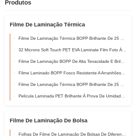
Produtos
Filme De Laminação Térmica
Filme De Laminação Térmica BOPP Brilhante De 25 Mícrons EVA Coreano 2200mm
32 Microns Soft Touch PET EVA Laminate Film Foto À Prova De Umidade UV
Filme De Laminação BOPP De Alta Tenacidade E Brilho De 24 Mícrons 80-120c Pós-Impressão
Filme Laminado BOPP Fosco Resistente A Arranhões De 28 Mícrons Com Tratamento Corona
Filme De Laminação Térmica BOPP Brilhante De 25 Mícrons EVA Coreano 2200mm
Película Laminada PET Brilhante À Prova De Umidade De 25 Microns Para Embalagens Alimentares
Filme De Laminação De Bolsa
Folhas De Filme De Laminação De Bolsas De Diferentes Tamanhos À Prova De Umidade Certificação BV