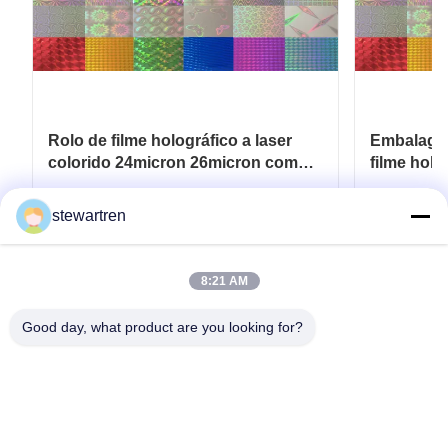
Rolo de filme holográfico a laser
Embalagem
colorido 24micron 26micron com
filme hol
padrões 180 - 1880mm Largura
445mm*3
Obtenha o melhor preço
Ob
stewartren
8:21 AM
Good day, what product are you looking for?
telefone: 0086-592-5503592
E-mail: sales@after-printing.com
Unidade 2601 n.o 13, Jinzhong Road, distrito de Huli, Xiamen,
China