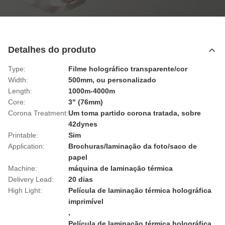
Detalhes do produto
Type:
Filme holográfico transparente/cor
Width:
500mm, ou personalizado
Length:
1000m-4000m
Core:
3" (76mm)
Corona Treatment:
Um toma partido corona tratada, sobre
42dynes
Printable:
Sim
Application:
Brochuras/laminação da foto/saco de
papel
Machine:
máquina de laminação térmica
Delivery Lead:
20 dias
High Light:
Película de laminação térmica holográfica
imprimível
,
Película de laminação térmica holográfica