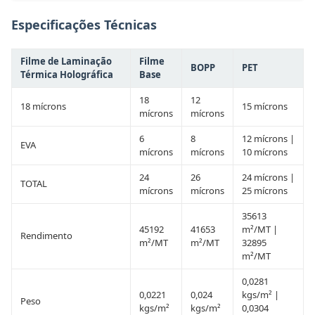
Especificações Técnicas
Filme de Laminação
Filme
BOPP
PET
Térmica Holográfica
Base
18
12
18 mícrons
15 mícrons
mícrons
mícrons
6
8
12 mícrons |
EVA
mícrons
mícrons
10 mícrons
24
26
24 mícrons |
TOTAL
mícrons
mícrons
25 mícrons
35613
45192
41653
m²/MT |
Rendimento
m²/MT
m²/MT
32895
m²/MT
0,0281
0,0221
0,024
kgs/m² |
Peso
kgs/m²
kgs/m²
0,0304