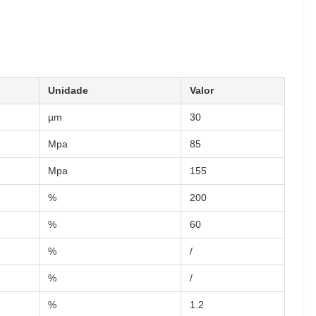
Unidade
Valor
µm
30
Mpa
85
Mpa
155
%
200
%
60
%
/
%
/
%
1.2