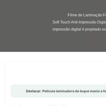
                Filme de Laminação Fosco Soft Touch 30 mícrons 35 mícrons para Embalagens de Luxo Filme de Laminação Fosco 
Soft Touch Anti-Impressão Digit
impressão digital é projetado es
Destacar:
Película laminadora de toque macio e f