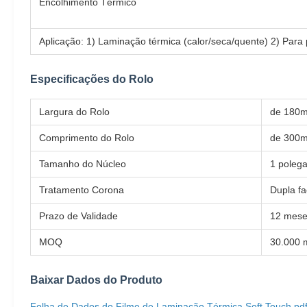
Encolhimento Térmico
Aplicação: 1) Laminação térmica (calor/seca/quente) 2) Para
Especificações do Rolo
Largura do Rolo
de 180
Comprimento do Rolo
de 300
Tamanho do Núcleo
1 poleg
Tratamento Corona
Dupla fa
Prazo de Validade
12 mes
MOQ
30.000 
Baixar Dados do Produto
Folha de Dados do Filme de Laminação Térmica Soft Touch.pd