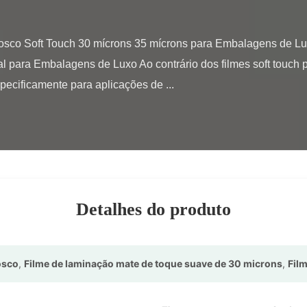
al para Embalagens de Luxo Ao contrário dos filmes soft touch 
pecificamente para aplicações de ...

Detalhes do produto
osco
,
Filme de laminação mate de toque suave de 30 microns
,
Fil