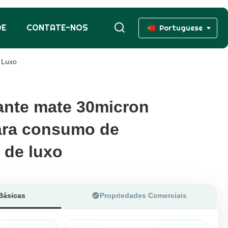
DE
CONTATE-NOS
Portuguese
 Luxo
ante mate 30micron
ante mate 30micron
ara consumo de
ara consumo de
 de luxo
 de luxo
Básicas
Propriedades Comerciais