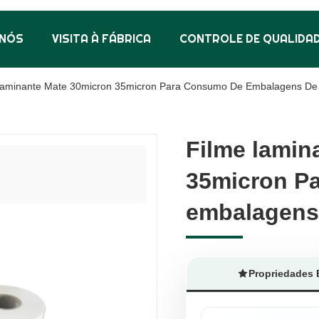
 NÓS
VISITA À FÁBRICA
CONTROLE DE QUALIDA
Laminante Mate 30micron 35micron Para Consumo De Embalagens De
Filme lamin
Filme lamin
35micron P
35micron P
embalagens
embalagens
Propriedades 