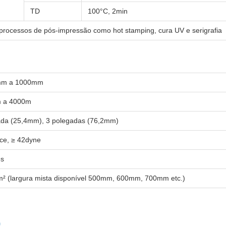
TD
100°C, 2min
 processos de pós-impressão como hot stamping, cura UV e serigrafia
mm a 1000mm
m a 4000m
ada (25,4mm), 3 polegadas (76,2mm)
ce, ≥ 42dyne
es
m² (largura mista disponível 500mm, 600mm, 700mm etc.)
f