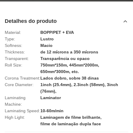
Detalhes do produto
Material:
BOPP/PET + EVA
Type:
Lustro
Softness:
Macio
Thickness:
de 12 mícrons a 350 mícrons
Transparent:
Transparência ou opaco
Roll Size:
750mm*150m, 445mm*2000m,
650mm*3000m, etc.
Corona Treatment:
Lados dobro, sobre 38 dinas
Core Diameter:
1inch (25.4mm), 2.3inch (58mm), 3inch
(76mm),
Laminating
Laminator
Machine:
Laminating Speed:
10-60m/min
High Light:
Laminagem de filme brilhante
,
filme de laminação dupla face