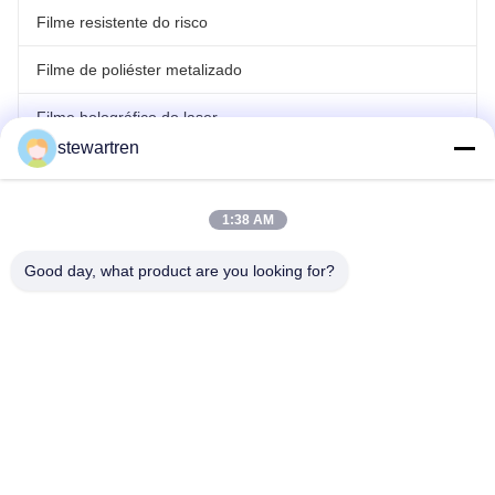
Filme resistente do risco
Filme de poliéster metalizado
Filme holográfico do laser
stewartren
filme de estratificação do rolo
1:38 AM
Good day, what product are you looking for?
telefone: 86-592-5503592
E-mail: sales@after-printing.com
Unidade 2601 n.o 13, Jinzhong Road, distrito de Huli, Xiamen,
China