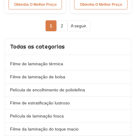
Seamless Rainbow Transparent
Holographic Film for Lamination
Obtenha O Melhor Preço
Obtenha O Melhor Preço
PET+EVA Hot Laser
and Printing There are two types
Holographic Film Seamless
of Transparent Holographic
holography represents the new
Lamination Film: Cold
1
2
A seguir.
standard of excellence in the
Transparent Holographic
packaging industry, offering
Lamination Film (without glue)
faster production speeds and
and Thermal Transparent
significant waste reduction. ...
Holographic Lamination Film ...
Todas as categorias
Filme de laminação térmica
Filme de laminação de bolsa
Película de encolhimento de poliolefina
Filme de estratificação lustroso
Película de laminação fosca
Filme da laminação do toque macio