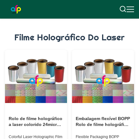
Filme Holográfico Do Laser
Rolo de filme holográfico
Embalagem flexível BOPP
a laser colorido 24micron
Rolo de filme holográfico
26micron com padrões
280mm*3000m
180 - 1880mm Largura
445mm*3000m
Colorful Laser Holographic Film
Flexible Packaging BOPP