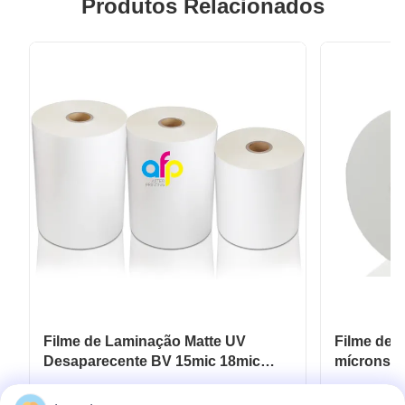
Produtos Relacionados
Filme de Laminação Matte UV
Filme de 
Desaparecente BV 15mic 18mic
mícrons a
20mic 23mic 25mic
UV localiz
Obtenha o melhor preço
Ob