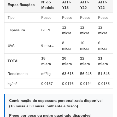
Nº do
AFP-
AFP-
AFP-
Especificações
Modelo.
Y18
Y20
Y22
Tipo
Fosco
Fosco
Fosco
Fosco
12
12
12
Espessura
BOPP
micra
micra
micra
8
10
6
EVA
6 micra
micra
micra
micra
18
20
22
21
TOTAL
micra
micra
micra
micra
Rendimento
m²/kg
63.613
56.948
51.546
kg/m²
0.0157
0.0176
0.0194
0.0183
Combinação de espessura personalizada disponível
(18 micra a 30 micra, brilhante e fosco)
Preço por peso ou metro quadrado disponível