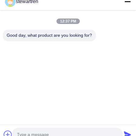
stewartren
12:37 PM
Good day, what product are you looking for?
telefone: 0086-592-5503592
E-mail: sales@after-printing.com
Unidade 2601 n.o 13, Jinzhong Road, distrito de Huli, Xiamen,
China
Lar
Produtos
sobre nós
Visita à fábrica
Controle de qualidade
Contate-nos
Solicite um orçamento
© 2026 Xiamen After-printing Finishing Supplies Co.,Ltd. All Rights
Reserved.