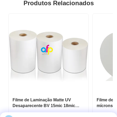
Produtos Relacionados
Filme de Laminação Matte UV
Filme de 
Desaparecente BV 15mic 18mic
mícrons a
20mic 23mic 25mic
UV localiz