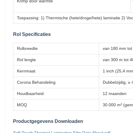
Krimp door warmte
Toepassing: 1) Thermische (hete/droge/hete) laminatie 2) Voo
Rol Specificaties
Rolbreedte
van 180 mm to
Rol lengte
van 300 m tot 
Kernmaat
1 inch (25,4 mm
Corona Behandeling
Dubbelzijdig, ≥
Houdbaarheid
12 maanden
MOQ
30.000 m² (gem
Productgegevens Downloaden
Soft Touch Thermal Lamination Film Data Sheet.pdf