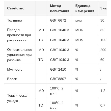
Метод
Единица
Свойство
Значе
испытания
измерения
Толщина
GB/T6672
мкм
30
Предел
MD
GB/T1040.3
МПа
85
прочности при
TD
GB/T1040.3
МПа
155
растяжении
Относительное
MD
GB/T1040.3
%
200
удлинение при
TD
GB/T1040.3
%
60
разрыве
Мутность
GB/T2410
%
/
Блеск
GB/T8807
%
/
100℃, 2
MD
%
1.2
мин
Термическая
усадка
100℃, 2
TD
%
0.7
мин