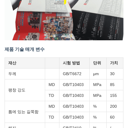
제품 기술 매개 변수
재산
시험 방법
단위
가치
두께
GB/T6672
μm
30
MD
GB/T10403
MPa
85
팽창 강도
TD
GB/T10403
MPa
155
MD
GB/T10403
%
200
틈에 있는 길쭉함
TD
GB/T10403
%
60