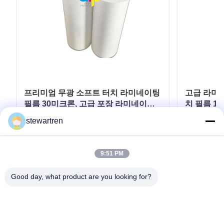
프리미엄 무광 소프트 터치 라미네이팅
고급 라미네
필름 30미크론, 고급 포장 라미네이팅
치 필름 1
용
stewartren
최고의 가격을 얻으십시오
최
9:51 PM
Good day, what product are you looking for?
전화: 0086-592-5503592
이메일: sales@after-printing.com