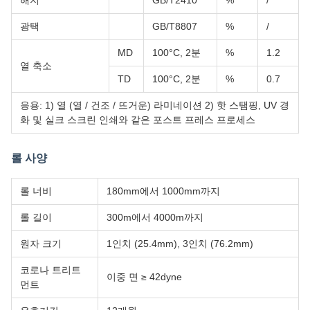
해지
GB/T2410
%
/
광택
GB/T8807
%
/
MD
100°C, 2분
%
1.2
열 축소
TD
100°C, 2분
%
0.7
응용: 1) 열 (열 / 건조 / 뜨거운) 라미네이션 2) 핫 스탬핑, UV 경
화 및 실크 스크린 인쇄와 같은 포스트 프레스 프로세스
롤 사양
롤 너비
180mm에서 1000mm까지
롤 길이
300m에서 4000m까지
원자 크기
1인치 (25.4mm), 3인치 (76.2mm)
코로나 트리트
이중 면 ≥ 42dyne
먼트