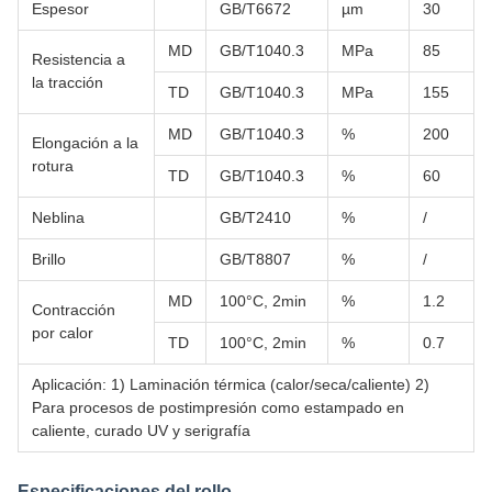
Espesor
GB/T6672
µm
30
MD
GB/T1040.3
MPa
85
Resistencia a
la tracción
TD
GB/T1040.3
MPa
155
MD
GB/T1040.3
%
200
Elongación a la
rotura
TD
GB/T1040.3
%
60
Neblina
GB/T2410
%
/
Brillo
GB/T8807
%
/
MD
100°C, 2min
%
1.2
Contracción
por calor
TD
100°C, 2min
%
0.7
Aplicación: 1) Laminación térmica (calor/seca/caliente) 2)
Para procesos de postimpresión como estampado en
caliente, curado UV y serigrafía
Especificaciones del rollo