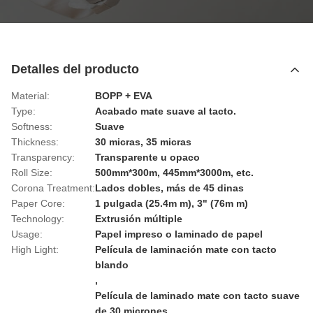
Detalles del producto
Material:
BOPP + EVA
Type:
Acabado mate suave al tacto.
Softness:
Suave
Thickness:
30 micras, 35 micras
Transparency:
Transparente u opaco
Roll Size:
500mm*300m, 445mm*3000m, etc.
Corona Treatment:
Lados dobles, más de 45 dinas
Paper Core:
1 pulgada (25.4m m), 3" (76m m)
Technology:
Extrusión múltiple
Usage:
Papel impreso o laminado de papel
High Light:
Película de laminación mate con tacto
blando
,
Película de laminado mate con tacto suave
de 30 micrones