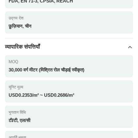
FDA, EN 71-3, CPSIA, REACH
उद्गम देश
फ़ुज़ियान, चीन
व्यापारिक संपत्तियाँ
MOQ
30,000 वर्ग मीटर (मिश्रित रोल चौड़ाई स्वीकृत)
यूनिट मूल्य
USD0.2353/m² ~ USD0.2686/m²
भुगतान विधि
टी/टी, एल/सी
आपूर्ति क्षमता