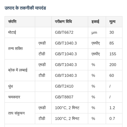
उत्पाद के तकनीकी मापदंड
संपत्ति
परीक्षण विधि
इकाई
मूल्य
मोटाई
GB/T6672
μm
30
एमडी
GB/T1040.3
एमपीए
85
तन्य शक्ति
टीडी
GB/T1040.3
एमपीए
155
एमडी
GB/T1040.3
%
200
ब्रेक में लम्बाई
टीडी
GB/T1040.3
%
60
धुंध
GB/T2410
%
/
चमकदार
GB/T8807
%
/
एमडी
100°C, 2 मिनट
%
1.2
ताप संकुचन
टीडी
100°C, 2 मिनट
%
0.7