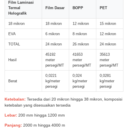
Film Laminasi
Termal
Film Dasar
BOPP
PET
Holografik
18 mikron
18 mikron
12 mikron
15 mikron
EVA
6 mikron
8 mikron
12 mikron
TOTAL
24 mikron
26 mikron
24 mikron
45192
41653
35613
Hasil
meter
meter
meter
persegi/MT
persegi/MT
persegi/MT
0,0221
0,024
0,0281
Berat
kg/meter
kg/meter
kg/meter
persegi
persegi
persegi
Ketebalan:
Tersedia dari 20 mikron hingga 38 mikron, komposisi
ketebalan yang disesuaikan tersedia
Lebar:
200 mm hingga 1200 mm
Panjang:
2000 m hingga 4000 m