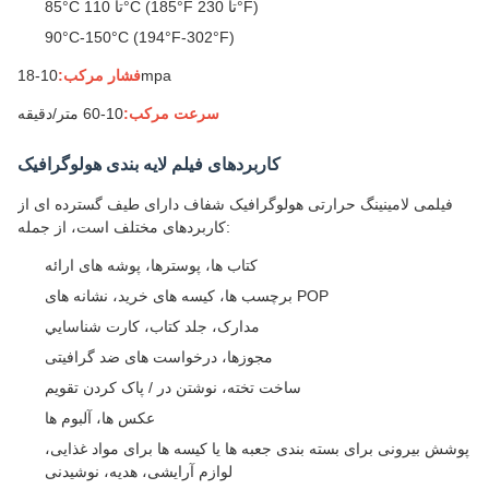
85°C تا 110°C (185°F تا 230°F)
90°C-150°C (194°F-302°F)
10-18mpa
فشار مرکب:
سرعت مرکب:
10-60 متر/دقیقه
کاربردهای فیلم لایه بندی هولوگرافیک
فیلمی لامینینگ حرارتی هولوگرافیک شفاف دارای طیف گسترده ای از
کاربردهای مختلف است، از جمله:
کتاب ها، پوسترها، پوشه های ارائه
برچسب ها، کیسه های خرید، نشانه های POP
مدارک، جلد کتاب، کارت شناسايي
مجوزها، درخواست های ضد گرافیتی
ساخت تخته، نوشتن در / پاک کردن تقویم
عکس ها، آلبوم ها
پوشش بیرونی برای بسته بندی جعبه ها یا کیسه ها برای مواد غذایی،
لوازم آرایشی، هدیه، نوشیدنی