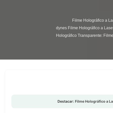
                Filme Holográfico a Laser Impressível de 18 a 50 mícrons, com Corona Tratada em Ambos os Lados Acima de 42 
dynes Filme Holográfico a Lase
Holográfico Transparente: Filme
Destacar:
Filme Holográfico a L