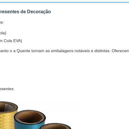
Presentes de Decoração
te:
ola)
om Cola EVA)
quanto o a Quente tornam as embalagens notáveis e distintas. Oferec
esentes.