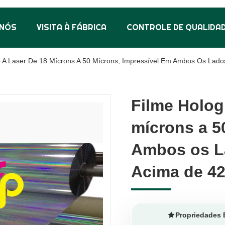
 NÓS
VISITA À FÁBRICA
CONTROLE DE QUALIDA
co A Laser De 18 Mícrons A 50 Mícrons, Impressível Em Ambos Os La
Filme Holog
Filme Holog
mícrons a 5
mícrons a 5
Ambos os L
Ambos os L
Acima de 4
Acima de 4
Propriedades 