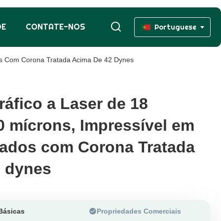
DE
CONTATE-NOS
Portuguese
dos Com Corona Tratada Acima De 42 Dynes
ráfico a Laser de 18
ráfico a Laser de 18
0 mícrons, Impressível em
0 mícrons, Impressível em
ados com Corona Tratada
ados com Corona Tratada
2 dynes
2 dynes
Básicas
Propriedades Comerciais