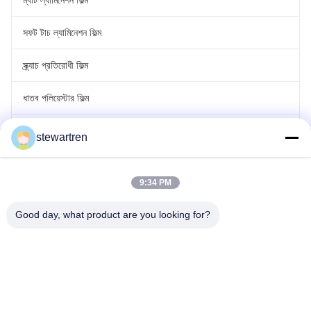
ম্যাট ল্যামিনেশন ফিল্ম
সফট টাচ ল্যামিনেশন ফিল্ম
স্ক্র্যাচ প্রতিরোধী ফিল্ম
ধাতব পলিয়েস্টার ফিল্ম
লেজার হলোগ্রাফিক ফিল্ম
stewartren
রোল স্তরিত ফিল্ম
9:34 PM
Good day, what product are you looking for?
টেল: 0086-592-5503592
ইমেইল: sales@after-printing.com
ইউনিট ২৬০১ নং ১৩ জিনঝং রোড, হুলি জেলা, ঝিয়ামেন, চীন