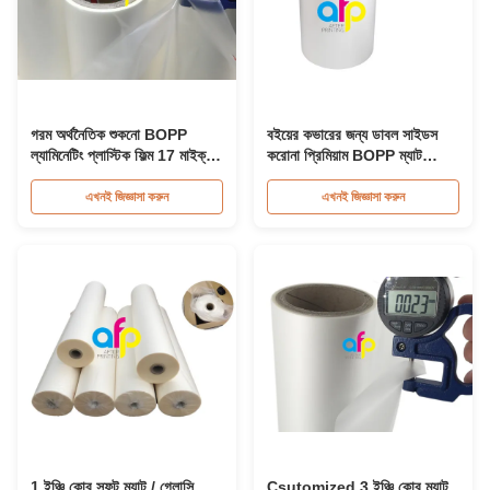
গরম অর্থনৈতিক শুকনো BOPP
বইয়ের কভারের জন্য ডাবল সাইডস
ল্যামিনেটিং প্লাস্টিক ফিল্ম 17 মাইক্রন
করোনা প্রিমিয়াম BOPP ম্যাট
- 32 মাইক্রন
ল্যামিনেশন ফিল্ম
এখনই জিজ্ঞাসা করুন
এখনই জিজ্ঞাসা করুন
1 ইঞ্চি কোর সফট ম্যাট / গ্লোসি
Csutomized 3 ইঞ্চি কোর ম্যাট