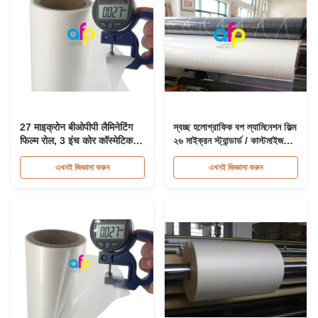
27 माइक्रोन बीओपीपी लैमिनेटिंग
স্বচ্ছ হলোগ্রাফিক বপ ল্যামিনেশন ফিল্ম
फिल्म रोल, 3 इंच कोर कॉस्मेटिक
২৬ মাইক্রন স্ট্যান্ডার্ড / কাস্টমাইজড
पैकिंग फिल्म रोल
প্যাটার্ন
এখনই জিজ্ঞাসা করুন
এখনই জিজ্ঞাসা করুন