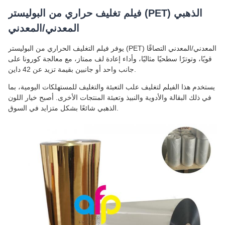
فيلم تغليف حراري من البوليستر (PET) الذهبي
المعدني/المعدني
يوفر فيلم التغليف الحراري من البوليستر (PET) المعدني/المعدني التصاقًا
قويًا، وتوترًا سطحيًا مثاليًا، وأداء إعادة لف ممتاز، مع معالجة كورونا على
جانب واحد أو جانبين بقيمة تزيد عن 42 داين.
يستخدم هذا الفيلم لتغليف علب التعبئة والتغليف للمستهلكات اليومية، بما
في ذلك البقالة والأدوية والنبيذ وتعبئة المنتجات الأخرى. أصبح خيار اللون
الذهبي شائعًا بشكل متزايد في السوق.