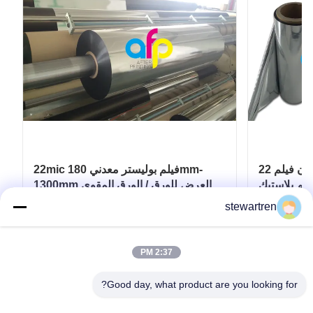
22 ميكرون فيلم PET معدني ، تغليف /
22mic فيلم بوليستر معدني 180mm-
1300mm العرض للورق / الورق المقوى
stewartren
احصل على أفضل سعر
2:37 PM
Good day, what product are you looking for?
تيل: 0086-592-5503592