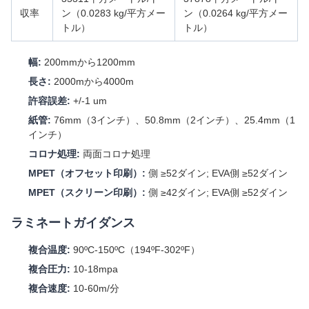
収率
ン（0.0283 kg/平方メー
ン（0.0264 kg/平方メー
トル）
トル）
幅:
200mmから1200mm
長さ:
2000mから4000m
許容誤差:
+/-1 um
紙管:
76mm（3インチ）、50.8mm（2インチ）、25.4mm（1
インチ）
コロナ処理:
両面コロナ処理
MPET（オフセット印刷）:
側 ≥52ダイン; EVA側 ≥52ダイン
MPET（スクリーン印刷）:
側 ≥42ダイン; EVA側 ≥52ダイン
ラミネートガイダンス
複合温度:
90ºC-150ºC（194ºF-302ºF）
複合圧力:
10-18mpa
複合速度:
10-60m/分