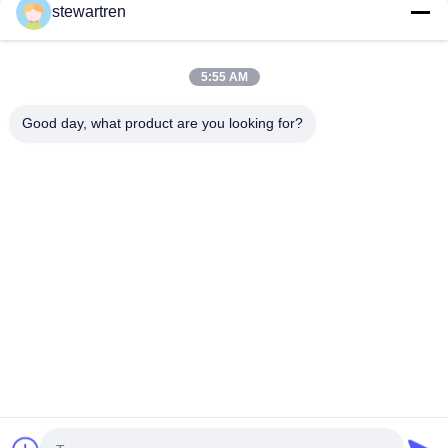
stewartren
お問い合わせ
5:55 AM
Good day, what product are you looking for?
テレ: 0086-592-5503592
電子メール: sales@after-printing.com
中国厦门市湖里区金钟路13号2601单元
家
製品
私たちについて
工場見学
品質管理
お問い合わせ
引金 を 求め て ください
© 2026 Xiamen After-printing Finishing Supplies Co.,Ltd. All Rights
Reserved.