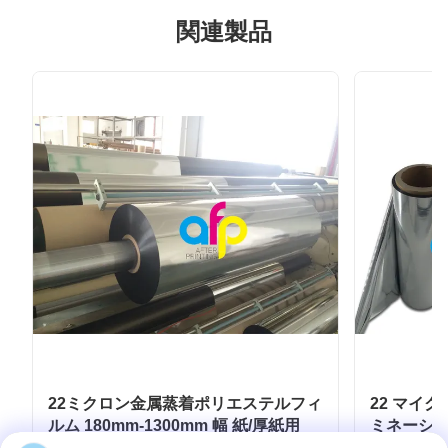
関連製品
22ミクロン金属蒸着ポリエステルフィ
22 マイ
ルム 180mm-1300mm 幅 紙/厚紙用
ミネーショ
クフィルム